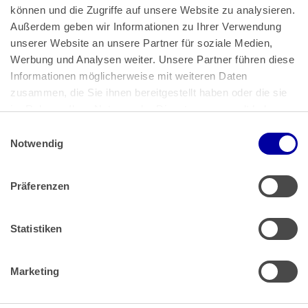
können und die Zugriffe auf unsere Website zu analysieren. 
Außerdem geben wir Informationen zu Ihrer Verwendung 
unserer Website an unsere Partner für soziale Medien, 
Bundeskanzlerplatz 2
Werbung und Analysen weiter. Unsere Partner führen diese 
53113 Bonn
Informationen möglicherweise mit weiteren Daten 
zusammen, die Sie ihnen bereitgestellt haben oder die sie 
Pressemitteilungen
AGB
|
im Rahmen Ihrer Nutzung der Dienste gesammelt haben.
Impressum
Datenschutz
|
Einwilligungsauswahl
Impressum
 | 
Datenschutz
Notwendig
Präferenzen
Zahlung & Versand
Rücksendungen/Widerrufsbelehrung
Muster Widerrufsformular (PDF)
Statistiken
Remissionsbedingungen für den Handel
Kündigungsformular
Marketing
Barrierefreiheit