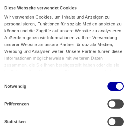
Diese Webseite verwendet Cookies
Wir verwenden Cookies, um Inhalte und Anzeigen zu 
personalisieren, Funktionen für soziale Medien anbieten zu 
können und die Zugriffe auf unsere Website zu analysieren. 
Außerdem geben wir Informationen zu Ihrer Verwendung 
unserer Website an unsere Partner für soziale Medien, 
Bundeskanzlerplatz 2
Werbung und Analysen weiter. Unsere Partner führen diese 
53113 Bonn
Informationen möglicherweise mit weiteren Daten 
zusammen, die Sie ihnen bereitgestellt haben oder die sie 
Pressemitteilungen
AGB
|
im Rahmen Ihrer Nutzung der Dienste gesammelt haben.
Impressum
Datenschutz
|
Einwilligungsauswahl
Impressum
 | 
Datenschutz
Notwendig
Präferenzen
Zahlung & Versand
Rücksendungen/Widerrufsbelehrung
Muster Widerrufsformular (PDF)
Statistiken