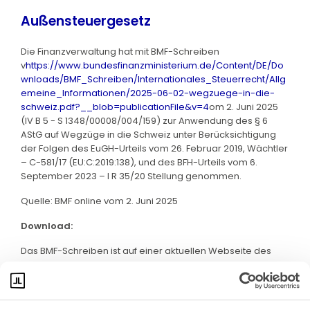
Außensteuergesetz
Die Finanzverwaltung hat mit BMF-Schreiben
v
https://www.bundesfinanzministerium.de/Content/DE/Do
wnloads/BMF_Schreiben/Internationales_Steuerrecht/Allg
emeine_Informationen/2025-06-02-wegzuege-in-die-
schweiz.pdf?__blob=publicationFile&v=4
om 2. Juni 2025
(IV B 5 - S 1348/00008/004/159) zur Anwendung des § 6
AStG auf Wegzüge in die Schweiz unter Berücksichtigung
der Folgen des EuGH-Urteils vom 26. Februar 2019, Wächtler
– C-581/17 (EU:C:2019:138), und des BFH-Urteils vom 6.
September 2023 – I R 35/20 Stellung genommen.
Quelle: BMF online vom 2. Juni 2025
Download:
Das BMF-Schreiben ist auf einer aktuellen Webseite des
BMF abrufbar. Klicken Sie bitte hier: