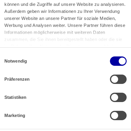
können und die Zugriffe auf unsere Website zu analysieren. 
Außerdem geben wir Informationen zu Ihrer Verwendung 
unserer Website an unsere Partner für soziale Medien, 
Bundeskanzlerplatz 2
Werbung und Analysen weiter. Unsere Partner führen diese 
53113 Bonn
Informationen möglicherweise mit weiteren Daten 
zusammen, die Sie ihnen bereitgestellt haben oder die sie 
Pressemitteilungen
AGB
|
im Rahmen Ihrer Nutzung der Dienste gesammelt haben.
Impressum
Datenschutz
|
Einwilligungsauswahl
Impressum
 | 
Datenschutz
Notwendig
Präferenzen
Zahlung & Versand
Rücksendungen/Widerrufsbelehrung
Muster Widerrufsformular (PDF)
Statistiken
Remissionsbedingungen für den Handel
Kündigungsformular
Marketing
Barrierefreiheit