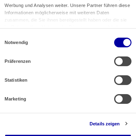
Bundeskanzlerplatz 2
Werbung und Analysen weiter. Unsere Partner führen diese 
53113 Bonn
Informationen möglicherweise mit weiteren Daten 
zusammen, die Sie ihnen bereitgestellt haben oder die sie 
Pressemitteilungen
AGB
|
im Rahmen Ihrer Nutzung der Dienste gesammelt haben.
Impressum
Datenschutz
|
Einwilligungsauswahl
Impressum
 | 
Datenschutz
Notwendig
Präferenzen
Zahlung & Versand
Rücksendungen/Widerrufsbelehrung
Muster Widerrufsformular (PDF)
Statistiken
Remissionsbedingungen für den Handel
Kündigungsformular
Marketing
Barrierefreiheit
Details zeigen
Newsletter