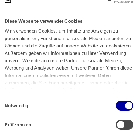
Diese Webseite verwendet Cookies
Wir verwenden Cookies, um Inhalte und Anzeigen zu 
personalisieren, Funktionen für soziale Medien anbieten zu 
können und die Zugriffe auf unsere Website zu analysieren. 
Außerdem geben wir Informationen zu Ihrer Verwendung 
unserer Website an unsere Partner für soziale Medien, 
Bundeskanzlerplatz 2
Werbung und Analysen weiter. Unsere Partner führen diese 
53113 Bonn
Informationen möglicherweise mit weiteren Daten 
zusammen, die Sie ihnen bereitgestellt haben oder die sie 
Pressemitteilungen
AGB
|
im Rahmen Ihrer Nutzung der Dienste gesammelt haben.
Impressum
Datenschutz
|
Einwilligungsauswahl
Impressum
 | 
Datenschutz
Notwendig
Präferenzen
Zahlung & Versand
Rücksendungen/Widerrufsbelehrung