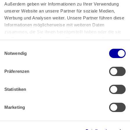
Außerdem geben wir Informationen zu Ihrer Verwendung 
unserer Website an unsere Partner für soziale Medien, 
Bundeskanzlerplatz 2
Werbung und Analysen weiter. Unsere Partner führen diese 
53113 Bonn
Informationen möglicherweise mit weiteren Daten 
zusammen, die Sie ihnen bereitgestellt haben oder die sie 
Pressemitteilungen
AGB
|
im Rahmen Ihrer Nutzung der Dienste gesammelt haben.
Impressum
Datenschutz
|
Einwilligungsauswahl
Impressum
 | 
Datenschutz
Notwendig
Präferenzen
Zahlung & Versand
Rücksendungen/Widerrufsbelehrung
Muster Widerrufsformular (PDF)
Statistiken
Remissionsbedingungen für den Handel
Kündigungsformular
Marketing
Barrierefreiheit