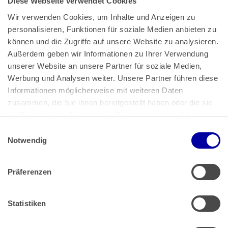
Diese Webseite verwendet Cookies
Wir verwenden Cookies, um Inhalte und Anzeigen zu 
personalisieren, Funktionen für soziale Medien anbieten zu 
können und die Zugriffe auf unsere Website zu analysieren. 
Außerdem geben wir Informationen zu Ihrer Verwendung 
unserer Website an unsere Partner für soziale Medien, 
Bundeskanzlerplatz 2
Werbung und Analysen weiter. Unsere Partner führen diese 
53113 Bonn
Informationen möglicherweise mit weiteren Daten 
zusammen, die Sie ihnen bereitgestellt haben oder die sie 
Pressemitteilungen
AGB
|
im Rahmen Ihrer Nutzung der Dienste gesammelt haben.
Impressum
Datenschutz
|
Einwilligungsauswahl
Impressum
 | 
Datenschutz
Notwendig
Präferenzen
Zahlung & Versand
Rücksendungen/Widerrufsbelehrung
Muster Widerrufsformular (PDF)
Statistiken
Remissionsbedingungen für den Handel
Kündigungsformular