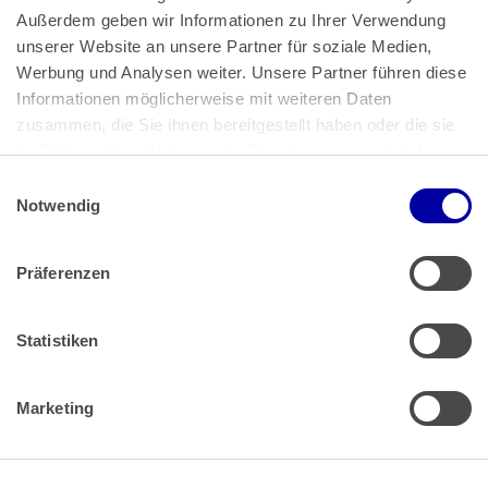
Außerdem geben wir Informationen zu Ihrer Verwendung 
unserer Website an unsere Partner für soziale Medien, 
Bundeskanzlerplatz 2
Werbung und Analysen weiter. Unsere Partner führen diese 
53113 Bonn
Informationen möglicherweise mit weiteren Daten 
zusammen, die Sie ihnen bereitgestellt haben oder die sie 
Pressemitteilungen
AGB
|
im Rahmen Ihrer Nutzung der Dienste gesammelt haben.
Impressum
Datenschutz
|
Einwilligungsauswahl
Impressum
 | 
Datenschutz
Notwendig
Präferenzen
Zahlung & Versand
Rücksendungen/Widerrufsbelehrung
Muster Widerrufsformular (PDF)
Statistiken
Remissionsbedingungen für den Handel
Kündigungsformular
Marketing
Barrierefreiheit