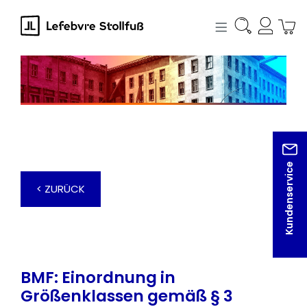
alt springen
Kundenservice
< ZURÜCK
BMF: Einordnung in
Größenklassen gemäß § 3