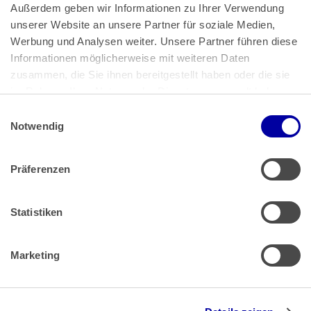
Außerdem geben wir Informationen zu Ihrer Verwendung 
unserer Website an unsere Partner für soziale Medien, 
Bundeskanzlerplatz 2
Werbung und Analysen weiter. Unsere Partner führen diese 
53113 Bonn
Informationen möglicherweise mit weiteren Daten 
zusammen, die Sie ihnen bereitgestellt haben oder die sie 
Pressemitteilungen
AGB
|
im Rahmen Ihrer Nutzung der Dienste gesammelt haben.
Impressum
Datenschutz
|
Einwilligungsauswahl
Impressum
 | 
Datenschutz
Notwendig
Präferenzen
Zahlung & Versand
Rücksendungen/Widerrufsbelehrung
Muster Widerrufsformular (PDF)
Statistiken
Remissionsbedingungen für den Handel
Kündigungsformular
Marketing
Barrierefreiheit