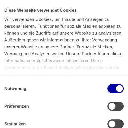
Diese Webseite verwendet Cookies
Wir verwenden Cookies, um Inhalte und Anzeigen zu 
personalisieren, Funktionen für soziale Medien anbieten zu 
können und die Zugriffe auf unsere Website zu analysieren. 
Außerdem geben wir Informationen zu Ihrer Verwendung 
unserer Website an unsere Partner für soziale Medien, 
Bundeskanzlerplatz 2
Werbung und Analysen weiter. Unsere Partner führen diese 
53113 Bonn
Informationen möglicherweise mit weiteren Daten 
zusammen, die Sie ihnen bereitgestellt haben oder die sie 
Pressemitteilungen
AGB
|
im Rahmen Ihrer Nutzung der Dienste gesammelt haben.
Impressum
Datenschutz
|
Einwilligungsauswahl
Impressum
 | 
Datenschutz
Notwendig
Präferenzen
Zahlung & Versand
Rücksendungen/Widerrufsbelehrung
Muster Widerrufsformular (PDF)
Statistiken