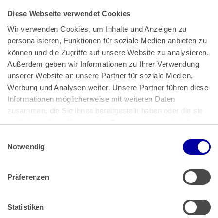
Diese Webseite verwendet Cookies
Wir verwenden Cookies, um Inhalte und Anzeigen zu 
personalisieren, Funktionen für soziale Medien anbieten zu 
können und die Zugriffe auf unsere Website zu analysieren. 
Außerdem geben wir Informationen zu Ihrer Verwendung 
unserer Website an unsere Partner für soziale Medien, 
Bundeskanzlerplatz 2
Werbung und Analysen weiter. Unsere Partner führen diese 
53113 Bonn
Informationen möglicherweise mit weiteren Daten 
zusammen, die Sie ihnen bereitgestellt haben oder die sie 
Pressemitteilungen
AGB
|
im Rahmen Ihrer Nutzung der Dienste gesammelt haben.
Impressum
Datenschutz
|
Einwilligungsauswahl
Impressum
 | 
Datenschutz
Notwendig
Präferenzen
Zahlung & Versand
Rücksendungen/Widerrufsbelehrung
Muster Widerrufsformular (PDF)
Statistiken