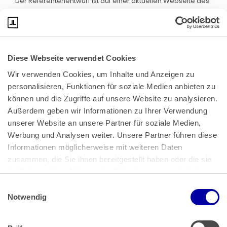
Der Referentenentwurf ist auf einer aktuellen Webseite des
BMF abrufbar. Klicken Sie bitte
hier
:
Diese Webseite verwendet Cookies
Wir verwenden Cookies, um Inhalte und Anzeigen zu 
personalisieren, Funktionen für soziale Medien anbieten zu 
können und die Zugriffe auf unsere Website zu analysieren. 
Außerdem geben wir Informationen zu Ihrer Verwendung 
unserer Website an unsere Partner für soziale Medien, 
Bundeskanzlerplatz 2
Werbung und Analysen weiter. Unsere Partner führen diese 
53113 Bonn
Informationen möglicherweise mit weiteren Daten 
zusammen, die Sie ihnen bereitgestellt haben oder die sie 
Pressemitteilungen
AGB
|
im Rahmen Ihrer Nutzung der Dienste gesammelt haben.
Impressum
Datenschutz
|
Einwilligungsauswahl
Impressum
 | 
Datenschutz
Notwendig