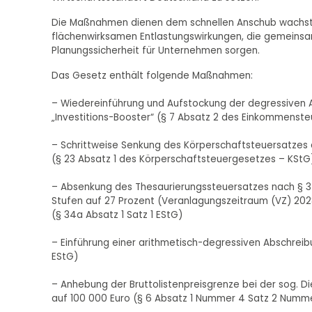
Die Maßnahmen dienen dem schnellen Anschub wachstu
flächenwirksamen Entlastungswirkungen, die gemeinsa
Planungssicherheit für Unternehmen sorgen.
Das Gesetz enthält folgende Maßnahmen:
– Wiedereinführung und Aufstockung der degressiven 
„Investitions-Booster“ (§ 7 Absatz 2 des Einkommenst
– Schrittweise Senkung des Körperschaftsteuersatzes a
(§ 23 Absatz 1 des Körperschaftsteuergesetzes – KStG
– Absenkung des Thesaurierungssteuersatzes nach § 3
Stufen auf 27 Prozent (Veranlagungszeitraum (VZ) 202
(§ 34a Absatz 1 Satz 1 EStG)
– Einführung einer arithmetisch-degressiven Abschreib
EStG)
– Anhebung der Bruttolistenpreisgrenze bei der sog. 
auf 100 000 Euro (§ 6 Absatz 1 Nummer 4 Satz 2 Numm