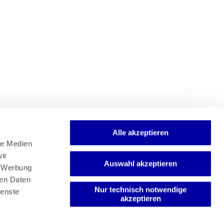
Alle akzeptieren
e Medien 
r 
Auswahl akzeptieren
Newsletter
 Werbung 
Mediadaten
en Daten 
Media-Center
Nur technisch notwendige
enste 
akzeptieren