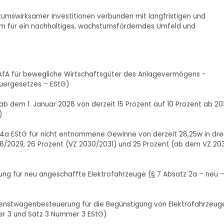
mswirksamer Investitionen verbunden mit langfristigen und
m für ein nachhaltiges, wachstumsförderndes Umfeld und
AfA für bewegliche Wirtschaftsgüter des Anlagevermögens -
euergesetzes – EStG)
b dem 1. Januar 2028 von derzeit 15 Prozent auf 10 Prozent ab 20
)
4a EStG für nicht entnommene Gewinne von derzeit 28,25w in dre
8/2029, 26 Prozent (VZ 2030/2031) und 25 Prozent (ab dem VZ 20
ung für neu angeschaffte Elektrofahrzeuge (§ 7 Absatz 2a – neu 
Dienstwagenbesteuerung für die Begünstigung von Elektrofahrzeug
er 3 und Satz 3 Nummer 3 EStG)