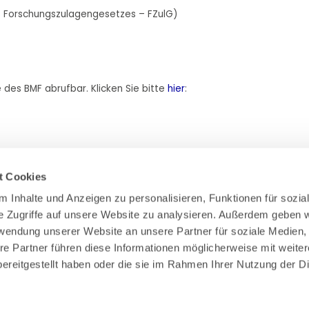
s Forschungszulagengesetzes – FZulG)
 des BMF abrufbar. Klicken Sie bitte
hier
:
t Cookies
 Inhalte und Anzeigen zu personalisieren, Funktionen für sozial
e Zugriffe auf unsere Website zu analysieren. Außerdem geben wi
Zahlung & Versand
rwendung unserer Website an unsere Partner für soziale Medien,
Rücksendungen/Widerrufsbelehrung
re Partner führen diese Informationen möglicherweise mit weiter
Muster Widerrufsformular (PDF)
ereitgestellt haben oder die sie im Rahmen Ihrer Nutzung der Di
Remissionsbedingungen für den Handel
Kündigungsformular
Barrierefreiheit