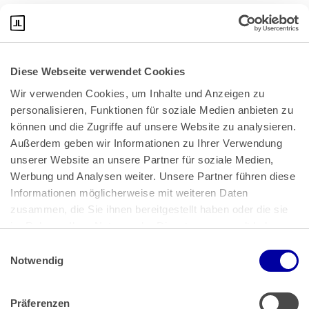
Zum zweiten Diskussionsentwurf klicken Sie bitte
hier
:
Diese Webseite verwendet Cookies
Wir verwenden Cookies, um Inhalte und Anzeigen zu 
personalisieren, Funktionen für soziale Medien anbieten zu 
können und die Zugriffe auf unsere Website zu analysieren. 
Außerdem geben wir Informationen zu Ihrer Verwendung 
unserer Website an unsere Partner für soziale Medien, 
Bundeskanzlerplatz 2
Werbung und Analysen weiter. Unsere Partner führen diese 
53113 Bonn
Informationen möglicherweise mit weiteren Daten 
zusammen, die Sie ihnen bereitgestellt haben oder die sie 
Pressemitteilungen
AGB
|
im Rahmen Ihrer Nutzung der Dienste gesammelt haben.
Impressum
Datenschutz
|
Einwilligungsauswahl
Impressum
 | 
Datenschutz
Notwendig
Präferenzen