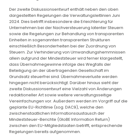
Der zweite Diskussionsentwurf enthält neben den oben
dargestellten Regelungen die Verwaltungsleitlinien Juni
2024. Dies betrifft insbesondere die Erleichterung für
Unternehmen bei der Nachversteuerung latenter Steuern
sowie die Regelungen zur Behandlung von transparenten
Einheiten in sogenannten transparenten Strukturen
einschließlich Besonderheiten bei der Zuordnung von
Steuern. Zur Verhinderung von Umwandlungshemmnissen
allein aufgrund der Mindeststeuer wird ferner klargestellt,
dass Übernahmegewinne infolge des Wegfalls der
Beteiligung an der übertragenden Gesellschaft im
Grundsatz steuerfrei sind. Übernahmeverluste werden
hingegen nicht berücksichtigt. Darüber hinaus sieht der
zweite Diskussionsentwurf eine Vielzahl von Änderungen
redaktioneller Art sowie weitere verwaltungsseitige
Vereinfachungen vor. Außerdem werden im Vorgriff auf die
geplante EU-Richtlinie (sog. DAC9), welche den
zwischenstaatlichen Informations­austausch der
Mindeststeuer-Berichte (GloBE Information Return)
zwischen den EU-Mitgliedstaaten betrifft, entsprechende
Regelungen bereits aufgenommen.