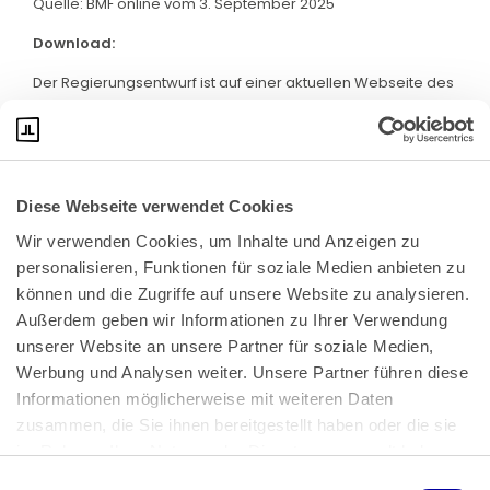
Quelle: BMF online vom 3. September 2025
Download:
Der Regierungsentwurf ist auf einer aktuellen Webseite des
BMF abrufbar. Klicken Sie bitte
hier
:
Diese Webseite verwendet Cookies
Wir verwenden Cookies, um Inhalte und Anzeigen zu 
personalisieren, Funktionen für soziale Medien anbieten zu 
können und die Zugriffe auf unsere Website zu analysieren. 
Außerdem geben wir Informationen zu Ihrer Verwendung 
unserer Website an unsere Partner für soziale Medien, 
Bundeskanzlerplatz 2
Werbung und Analysen weiter. Unsere Partner führen diese 
53113 Bonn
Informationen möglicherweise mit weiteren Daten 
zusammen, die Sie ihnen bereitgestellt haben oder die sie 
Pressemitteilungen
AGB
|
im Rahmen Ihrer Nutzung der Dienste gesammelt haben.
Impressum
Datenschutz
|
Einwilligungsauswahl