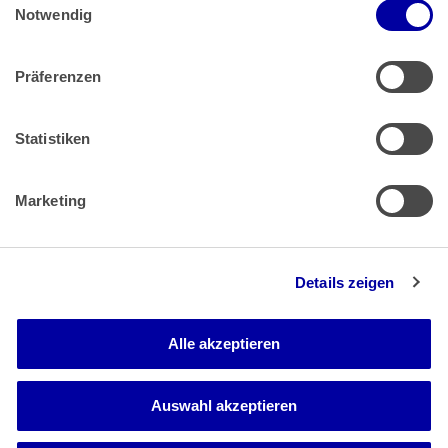
Impressum
 | 
Datenschutz
Notwendig
Präferenzen
Zahlung & Versand
Rücksendungen/Widerrufsbelehrung
Muster Widerrufsformular (PDF)
Statistiken
Remissionsbedingungen für den Handel
Kündigungsformular
Marketing
Barrierefreiheit
Details zeigen
Newsletter
Mediadaten
Alle akzeptieren
Media-Center
Auswahl akzeptieren