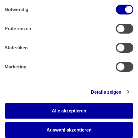
Einwilligungsauswahl
Impressum
 | 
Datenschutz
Notwendig
Präferenzen
Zahlung & Versand
Rücksendungen/Widerrufsbelehrung
Muster Widerrufsformular (PDF)
Statistiken
Remissionsbedingungen für den Handel
Kündigungsformular
Marketing
Barrierefreiheit
Details zeigen
Newsletter
Mediadaten
Alle akzeptieren
Media-Center
Auswahl akzeptieren