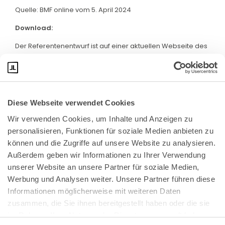
Quelle: BMF online vom 5. April 2024
Download:
Der Referentenentwurf ist auf einer aktuellen Webseite des
BMF abrufbar. Klicken Sie bitte
hier
:
Diese Webseite verwendet Cookies
Wir verwenden Cookies, um Inhalte und Anzeigen zu 
personalisieren, Funktionen für soziale Medien anbieten zu 
können und die Zugriffe auf unsere Website zu analysieren. 
Außerdem geben wir Informationen zu Ihrer Verwendung 
unserer Website an unsere Partner für soziale Medien, 
Bundeskanzlerplatz 2
Werbung und Analysen weiter. Unsere Partner führen diese 
53113 Bonn
Informationen möglicherweise mit weiteren Daten 
zusammen, die Sie ihnen bereitgestellt haben oder die sie 
Pressemitteilungen
AGB
|
im Rahmen Ihrer Nutzung der Dienste gesammelt haben.
Impressum
Datenschutz
|