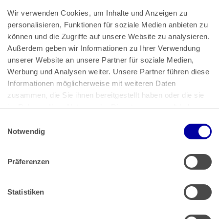
Wir verwenden Cookies, um Inhalte und Anzeigen zu 
personalisieren, Funktionen für soziale Medien anbieten zu 
können und die Zugriffe auf unsere Website zu analysieren. 
Außerdem geben wir Informationen zu Ihrer Verwendung 
unserer Website an unsere Partner für soziale Medien, 
Bundeskanzlerplatz 2
Werbung und Analysen weiter. Unsere Partner führen diese 
53113 Bonn
Informationen möglicherweise mit weiteren Daten 
zusammen, die Sie ihnen bereitgestellt haben oder die sie 
Pressemitteilungen
AGB
|
im Rahmen Ihrer Nutzung der Dienste gesammelt haben.
Impressum
Datenschutz
|
Einwilligungsauswahl
Impressum
 | 
Datenschutz
Notwendig
Präferenzen
Zahlung & Versand
Rücksendungen/Widerrufsbelehrung
Muster Widerrufsformular (PDF)
Statistiken
Remissionsbedingungen für den Handel
Kündigungsformular