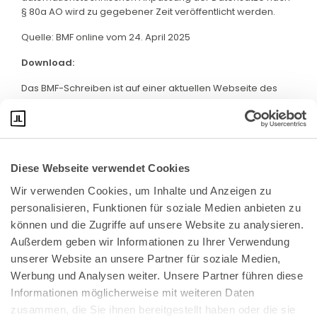
§ 80a AO wird zu gegebener Zeit veröffentlicht werden.
Quelle: BMF online vom 24. April 2025
Download:
Das BMF-Schreiben ist auf einer aktuellen Webseite des
BMF abrufbar. Klicken Sie bitte
hier
:
Diese Webseite verwendet Cookies
Wir verwenden Cookies, um Inhalte und Anzeigen zu 
personalisieren, Funktionen für soziale Medien anbieten zu 
können und die Zugriffe auf unsere Website zu analysieren. 
Außerdem geben wir Informationen zu Ihrer Verwendung 
unserer Website an unsere Partner für soziale Medien, 
Bundeskanzlerplatz 2
Werbung und Analysen weiter. Unsere Partner führen diese 
53113 Bonn
Informationen möglicherweise mit weiteren Daten 
zusammen, die Sie ihnen bereitgestellt haben oder die sie 
Pressemitteilungen
AGB
|