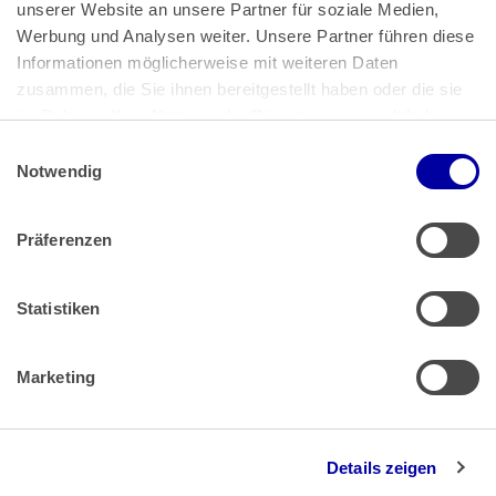
unserer Website an unsere Partner für soziale Medien, 
Bundeskanzlerplatz 2
Werbung und Analysen weiter. Unsere Partner führen diese 
53113 Bonn
Informationen möglicherweise mit weiteren Daten 
zusammen, die Sie ihnen bereitgestellt haben oder die sie 
Pressemitteilungen
AGB
|
im Rahmen Ihrer Nutzung der Dienste gesammelt haben.
Impressum
Datenschutz
|
Einwilligungsauswahl
Impressum
 | 
Datenschutz
Notwendig
Präferenzen
Zahlung & Versand
Rücksendungen/Widerrufsbelehrung
Muster Widerrufsformular (PDF)
Statistiken
Remissionsbedingungen für den Handel
Kündigungsformular
Marketing
Barrierefreiheit
Details zeigen
Newsletter