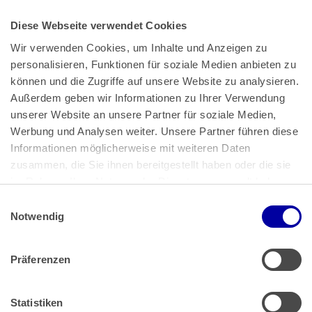
Diese Webseite verwendet Cookies
Wir verwenden Cookies, um Inhalte und Anzeigen zu 
personalisieren, Funktionen für soziale Medien anbieten zu 
können und die Zugriffe auf unsere Website zu analysieren. 
Außerdem geben wir Informationen zu Ihrer Verwendung 
unserer Website an unsere Partner für soziale Medien, 
Bundeskanzlerplatz 2
Werbung und Analysen weiter. Unsere Partner führen diese 
53113 Bonn
Informationen möglicherweise mit weiteren Daten 
zusammen, die Sie ihnen bereitgestellt haben oder die sie 
Pressemitteilungen
AGB
|
im Rahmen Ihrer Nutzung der Dienste gesammelt haben.
Impressum
Datenschutz
|
Einwilligungsauswahl
Impressum
 | 
Datenschutz
Notwendig
Präferenzen
Zahlung & Versand
Rücksendungen/Widerrufsbelehrung
Muster Widerrufsformular (PDF)
Statistiken