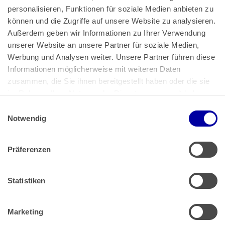
personalisieren, Funktionen für soziale Medien anbieten zu 
können und die Zugriffe auf unsere Website zu analysieren. 
Außerdem geben wir Informationen zu Ihrer Verwendung 
unserer Website an unsere Partner für soziale Medien, 
Bundeskanzlerplatz 2
Werbung und Analysen weiter. Unsere Partner führen diese 
53113 Bonn
Informationen möglicherweise mit weiteren Daten 
zusammen, die Sie ihnen bereitgestellt haben oder die sie 
Pressemitteilungen
AGB
|
im Rahmen Ihrer Nutzung der Dienste gesammelt haben.
Impressum
Datenschutz
|
Einwilligungsauswahl
Impressum
 | 
Datenschutz
Notwendig
Präferenzen
Zahlung & Versand
Rücksendungen/Widerrufsbelehrung
Muster Widerrufsformular (PDF)
Statistiken
Remissionsbedingungen für den Handel
Kündigungsformular
Marketing
Barrierefreiheit