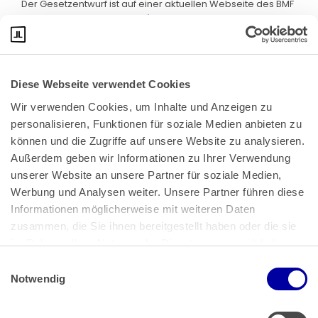
Der Gesetzentwurf ist auf einer aktuellen Webseite des BMF
abrufbar. Klicken Sie bitte
hier
:
Diese Webseite verwendet Cookies
Wir verwenden Cookies, um Inhalte und Anzeigen zu 
personalisieren, Funktionen für soziale Medien anbieten zu 
können und die Zugriffe auf unsere Website zu analysieren. 
Außerdem geben wir Informationen zu Ihrer Verwendung 
unserer Website an unsere Partner für soziale Medien, 
Bundeskanzlerplatz 2
Werbung und Analysen weiter. Unsere Partner führen diese 
53113 Bonn
Informationen möglicherweise mit weiteren Daten 
zusammen, die Sie ihnen bereitgestellt haben oder die sie 
Pressemitteilungen
AGB
|
im Rahmen Ihrer Nutzung der Dienste gesammelt haben.
Impressum
Datenschutz
|
Einwilligungsauswahl
Impressum
 | 
Datenschutz
Notwendig