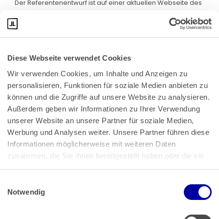
Der Referentenentwurf ist auf einer aktuellen Webseite des
BMF abrufbar. Klicken Sie bitte
hier
:
Diese Webseite verwendet Cookies
Wir verwenden Cookies, um Inhalte und Anzeigen zu 
personalisieren, Funktionen für soziale Medien anbieten zu 
können und die Zugriffe auf unsere Website zu analysieren. 
Außerdem geben wir Informationen zu Ihrer Verwendung 
unserer Website an unsere Partner für soziale Medien, 
Bundeskanzlerplatz 2
Werbung und Analysen weiter. Unsere Partner führen diese 
53113 Bonn
Informationen möglicherweise mit weiteren Daten 
zusammen, die Sie ihnen bereitgestellt haben oder die sie 
Pressemitteilungen
AGB
|
im Rahmen Ihrer Nutzung der Dienste gesammelt haben.
Impressum
Datenschutz
|
Einwilligungsauswahl
Impressum
 | 
Datenschutz
Notwendig