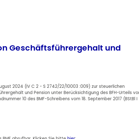
von Geschäftsführergehalt und
gust 2024 (IV C 2 - S 2742/22/10003 :009) zur steuerlichen
ührergehalt und Pension unter Berücksichtigung des BFH-Urteils v
andnummer 10 des BMF-Schreibens vom 18. September 2017 (BStBl I 
 BMF abrufbar. Klicken Sie bitte
hier
: