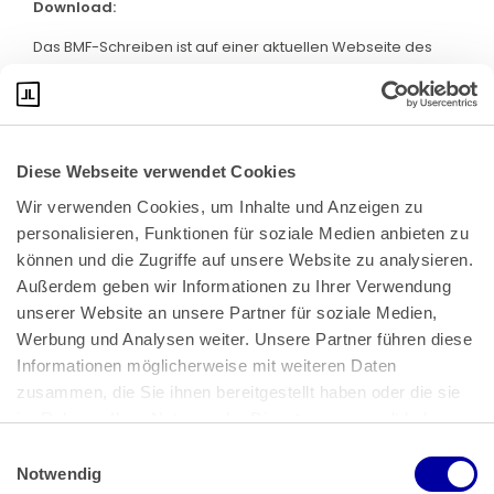
Download:
Das BMF-Schreiben ist auf einer aktuellen Webseite des
BMF abrufbar. Klicken Sie bitte
hier
:
Diese Webseite verwendet Cookies
Wir verwenden Cookies, um Inhalte und Anzeigen zu 
personalisieren, Funktionen für soziale Medien anbieten zu 
können und die Zugriffe auf unsere Website zu analysieren. 
Außerdem geben wir Informationen zu Ihrer Verwendung 
unserer Website an unsere Partner für soziale Medien, 
Bundeskanzlerplatz 2
Werbung und Analysen weiter. Unsere Partner führen diese 
53113 Bonn
Informationen möglicherweise mit weiteren Daten 
zusammen, die Sie ihnen bereitgestellt haben oder die sie 
Pressemitteilungen
AGB
|
im Rahmen Ihrer Nutzung der Dienste gesammelt haben.
Impressum
Datenschutz
|
Einwilligungsauswahl
Impressum
 | 
Datenschutz
Notwendig