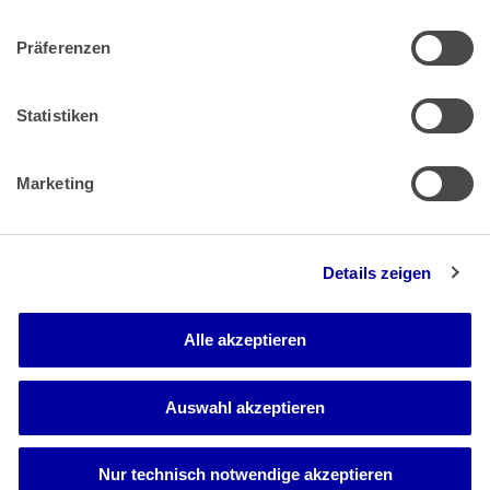
Präferenzen
Zahlung & Versand
Rücksendungen/Widerrufsbelehrung
Muster Widerrufsformular (PDF)
Statistiken
Remissionsbedingungen für den Handel
Kündigungsformular
Marketing
Barrierefreiheit
Details zeigen
Newsletter
Mediadaten
Alle akzeptieren
Media-Center
Auswahl akzeptieren
Nur technisch notwendige akzeptieren