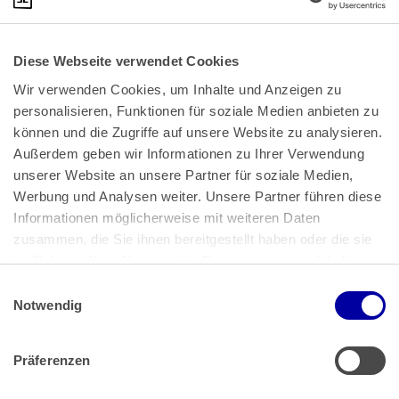
Diese Webseite verwendet Cookies
Wir verwenden Cookies, um Inhalte und Anzeigen zu 
personalisieren, Funktionen für soziale Medien anbieten zu 
können und die Zugriffe auf unsere Website zu analysieren. 
Außerdem geben wir Informationen zu Ihrer Verwendung 
unserer Website an unsere Partner für soziale Medien, 
Bundeskanzlerplatz 2
Werbung und Analysen weiter. Unsere Partner führen diese 
53113 Bonn
Informationen möglicherweise mit weiteren Daten 
zusammen, die Sie ihnen bereitgestellt haben oder die sie 
Pressemitteilungen
AGB
|
im Rahmen Ihrer Nutzung der Dienste gesammelt haben.
Impressum
Datenschutz
|
Einwilligungsauswahl
Impressum
 | 
Datenschutz
Notwendig
Präferenzen
Zahlung & Versand
Rücksendungen/Widerrufsbelehrung