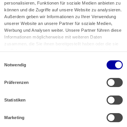
personalisieren, Funktionen für soziale Medien anbieten zu 
können und die Zugriffe auf unsere Website zu analysieren. 
Außerdem geben wir Informationen zu Ihrer Verwendung 
unserer Website an unsere Partner für soziale Medien, 
Bundeskanzlerplatz 2
Werbung und Analysen weiter. Unsere Partner führen diese 
53113 Bonn
Informationen möglicherweise mit weiteren Daten 
zusammen, die Sie ihnen bereitgestellt haben oder die sie 
Pressemitteilungen
AGB
|
im Rahmen Ihrer Nutzung der Dienste gesammelt haben.
Impressum
Datenschutz
|
Einwilligungsauswahl
Impressum
 | 
Datenschutz
Notwendig
Präferenzen
Zahlung & Versand
Rücksendungen/Widerrufsbelehrung
Muster Widerrufsformular (PDF)
Statistiken
Remissionsbedingungen für den Handel
Kündigungsformular
Marketing
Barrierefreiheit