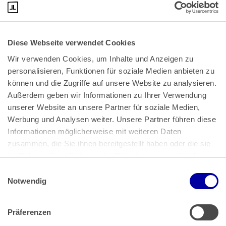
Diese Webseite verwendet Cookies
Wir verwenden Cookies, um Inhalte und Anzeigen zu 
personalisieren, Funktionen für soziale Medien anbieten zu 
können und die Zugriffe auf unsere Website zu analysieren. 
Außerdem geben wir Informationen zu Ihrer Verwendung 
unserer Website an unsere Partner für soziale Medien, 
Bundeskanzlerplatz 2
Werbung und Analysen weiter. Unsere Partner führen diese 
53113 Bonn
Informationen möglicherweise mit weiteren Daten 
zusammen, die Sie ihnen bereitgestellt haben oder die sie 
Pressemitteilungen
AGB
|
im Rahmen Ihrer Nutzung der Dienste gesammelt haben.
Impressum
Datenschutz
|
Einwilligungsauswahl
Impressum
 | 
Datenschutz
Notwendig
Präferenzen
Zahlung & Versand