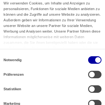
Wir verwenden Cookies, um Inhalte und Anzeigen zu 
personalisieren, Funktionen für soziale Medien anbieten zu 
können und die Zugriffe auf unsere Website zu analysieren. 
Außerdem geben wir Informationen zu Ihrer Verwendung 
unserer Website an unsere Partner für soziale Medien, 
Bundeskanzlerplatz 2
Werbung und Analysen weiter. Unsere Partner führen diese 
53113 Bonn
Informationen möglicherweise mit weiteren Daten 
zusammen, die Sie ihnen bereitgestellt haben oder die sie 
Pressemitteilungen
AGB
|
im Rahmen Ihrer Nutzung der Dienste gesammelt haben.
Impressum
Datenschutz
|
Einwilligungsauswahl
Impressum
 | 
Datenschutz
Notwendig
Präferenzen
Zahlung & Versand
Rücksendungen/Widerrufsbelehrung
Muster Widerrufsformular (PDF)
Statistiken
Remissionsbedingungen für den Handel
Kündigungsformular
Marketing