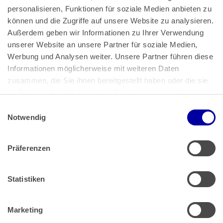
personalisieren, Funktionen für soziale Medien anbieten zu 
können und die Zugriffe auf unsere Website zu analysieren. 
Außerdem geben wir Informationen zu Ihrer Verwendung 
unserer Website an unsere Partner für soziale Medien, 
Bundeskanzlerplatz 2
Werbung und Analysen weiter. Unsere Partner führen diese 
53113 Bonn
Informationen möglicherweise mit weiteren Daten 
zusammen, die Sie ihnen bereitgestellt haben oder die sie 
Pressemitteilungen
AGB
|
im Rahmen Ihrer Nutzung der Dienste gesammelt haben.
Impressum
Datenschutz
|
Einwilligungsauswahl
Impressum
 | 
Datenschutz
Notwendig
Präferenzen
Zahlung & Versand
Rücksendungen/Widerrufsbelehrung
Muster Widerrufsformular (PDF)
Statistiken
Remissionsbedingungen für den Handel
Kündigungsformular
Marketing
Barrierefreiheit