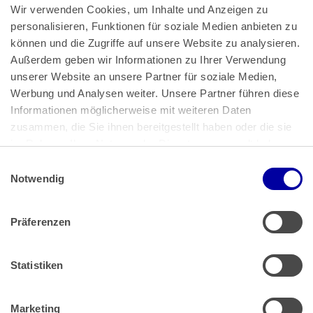
Wir verwenden Cookies, um Inhalte und Anzeigen zu 
personalisieren, Funktionen für soziale Medien anbieten zu 
können und die Zugriffe auf unsere Website zu analysieren. 
Außerdem geben wir Informationen zu Ihrer Verwendung 
unserer Website an unsere Partner für soziale Medien, 
Bundeskanzlerplatz 2
Werbung und Analysen weiter. Unsere Partner führen diese 
53113 Bonn
Informationen möglicherweise mit weiteren Daten 
zusammen, die Sie ihnen bereitgestellt haben oder die sie 
Pressemitteilungen
AGB
|
im Rahmen Ihrer Nutzung der Dienste gesammelt haben.
Impressum
Datenschutz
|
Einwilligungsauswahl
Impressum
 | 
Datenschutz
Notwendig
Präferenzen
Zahlung & Versand
Rücksendungen/Widerrufsbelehrung
Muster Widerrufsformular (PDF)
Statistiken
Remissionsbedingungen für den Handel
Kündigungsformular
Marketing