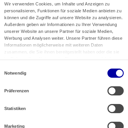
Wir verwenden Cookies, um Inhalte und Anzeigen zu 
personalisieren, Funktionen für soziale Medien anbieten zu 
können und die Zugriffe auf unsere Website zu analysieren. 
Außerdem geben wir Informationen zu Ihrer Verwendung 
unserer Website an unsere Partner für soziale Medien, 
Bundeskanzlerplatz 2
Werbung und Analysen weiter. Unsere Partner führen diese 
53113 Bonn
Informationen möglicherweise mit weiteren Daten 
zusammen, die Sie ihnen bereitgestellt haben oder die sie 
Pressemitteilungen
AGB
|
im Rahmen Ihrer Nutzung der Dienste gesammelt haben.
Impressum
Datenschutz
|
Einwilligungsauswahl
Impressum
 | 
Datenschutz
Notwendig
Präferenzen
Zahlung & Versand
Rücksendungen/Widerrufsbelehrung
Muster Widerrufsformular (PDF)
Statistiken
Remissionsbedingungen für den Handel
Kündigungsformular
Marketing