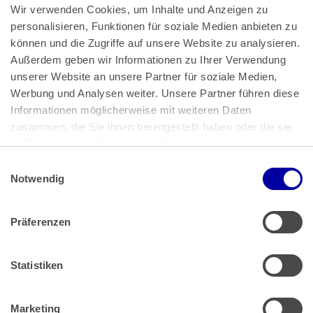
Wir verwenden Cookies, um Inhalte und Anzeigen zu 
personalisieren, Funktionen für soziale Medien anbieten zu 
können und die Zugriffe auf unsere Website zu analysieren. 
Außerdem geben wir Informationen zu Ihrer Verwendung 
unserer Website an unsere Partner für soziale Medien, 
Bundeskanzlerplatz 2
Werbung und Analysen weiter. Unsere Partner führen diese 
53113 Bonn
Informationen möglicherweise mit weiteren Daten 
zusammen, die Sie ihnen bereitgestellt haben oder die sie 
Pressemitteilungen
AGB
|
im Rahmen Ihrer Nutzung der Dienste gesammelt haben.
Impressum
Datenschutz
|
Einwilligungsauswahl
Impressum
 | 
Datenschutz
Notwendig
Präferenzen
Zahlung & Versand
Rücksendungen/Widerrufsbelehrung
Muster Widerrufsformular (PDF)
Statistiken
Remissionsbedingungen für den Handel
Kündigungsformular
Marketing