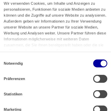
Wir verwenden Cookies, um Inhalte und Anzeigen zu 
personalisieren, Funktionen für soziale Medien anbieten zu 
können und die Zugriffe auf unsere Website zu analysieren. 
Außerdem geben wir Informationen zu Ihrer Verwendung 
unserer Website an unsere Partner für soziale Medien, 
Bundeskanzlerplatz 2
Werbung und Analysen weiter. Unsere Partner führen diese 
53113 Bonn
Informationen möglicherweise mit weiteren Daten 
zusammen, die Sie ihnen bereitgestellt haben oder die sie 
Pressemitteilungen
AGB
|
im Rahmen Ihrer Nutzung der Dienste gesammelt haben.
Impressum
Datenschutz
|
Einwilligungsauswahl
Impressum
 | 
Datenschutz
Notwendig
Präferenzen
Zahlung & Versand
Rücksendungen/Widerrufsbelehrung
Muster Widerrufsformular (PDF)
Statistiken
Remissionsbedingungen für den Handel
Kündigungsformular
Marketing