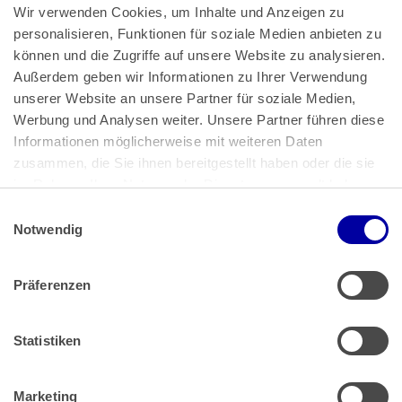
Wir verwenden Cookies, um Inhalte und Anzeigen zu 
personalisieren, Funktionen für soziale Medien anbieten zu 
können und die Zugriffe auf unsere Website zu analysieren. 
Außerdem geben wir Informationen zu Ihrer Verwendung 
unserer Website an unsere Partner für soziale Medien, 
Bundeskanzlerplatz 2
Werbung und Analysen weiter. Unsere Partner führen diese 
53113 Bonn
Informationen möglicherweise mit weiteren Daten 
zusammen, die Sie ihnen bereitgestellt haben oder die sie 
Pressemitteilungen
AGB
|
im Rahmen Ihrer Nutzung der Dienste gesammelt haben.
Impressum
Datenschutz
|
Einwilligungsauswahl
Impressum
 | 
Datenschutz
Notwendig
Präferenzen
Zahlung & Versand
Rücksendungen/Widerrufsbelehrung
Muster Widerrufsformular (PDF)
Statistiken
Remissionsbedingungen für den Handel
Kündigungsformular
Marketing