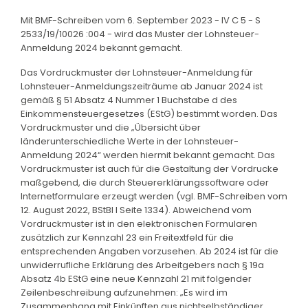
Mit BMF-Schreiben vom 6. September 2023 - IV C 5 - S
2533/19/10026 :004 - wird das Muster der Lohnsteuer-
Anmeldung 2024 bekannt gemacht.
Das Vordruckmuster der Lohnsteuer-Anmeldung für
Lohnsteuer-Anmeldungszeiträume ab Januar 2024 ist
gemäß § 51 Absatz 4 Nummer 1 Buchstabe d des
Einkommensteuergesetzes (EStG) bestimmt worden. Das
Vordruckmuster und die „Übersicht über
länderunterschiedliche Werte in der Lohnsteuer-
Anmeldung 2024“ werden hiermit bekannt gemacht. Das
Vordruckmuster ist auch für die Gestaltung der Vordrucke
maßgebend, die durch Steuererklärungssoftware oder
Internetformulare erzeugt werden (vgl. BMF-Schreiben vom
12. August 2022, BStBl I Seite 1334). Abweichend vom
Vordruckmuster ist in den elektronischen Formularen
zusätzlich zur Kennzahl 23 ein Freitextfeld für die
entsprechenden Angaben vorzusehen. Ab 2024 ist für die
unwiderrufliche Erklärung des Arbeitgebers nach § 19a
Absatz 4b EStG eine neue Kennzahl 21 mit folgender
Zeilenbeschreibung aufzunehmen: „Es wird im
Zusammenhang mit Einkünften aus nichtselbständiger