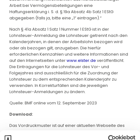
Arbeit bei Vermögensbeteiligungen eine
Haftungserklärung i. S. d. § 19a Absatz 4b Satz 1 EStG
abgegeben (falls ja, bitte eine „1“ eintragen).“
Nach § 41a Absatz 1 Satz 1 Nummer 1 EStG ist in der
Lohnsteuer-Anmeldung die Lohnsteuer getrennt nach den
Kalenderjahren, in denen der Arbeitslohn bezogen wird
oder als bezogen gilt, anzugeben. Die hierfür
erforderlichen Kennzahlen und weitere Informationen sind
auf den Internetseiten unter
www.elster.de
veröffentlicht.
Die Eintragungen für die Lohnsteuer des Vor- und
Folgejahres sind ausschließlich für die Zuordnung der
Lohnsteuer zu dem entsprechenden Kalenderjahr zu
verwenden. In Korrekturfällen sind die jeweiligen
Lohnsteuer-Anmeldungen zu ändern.
Quelle: BMF online vom 12. September 2023
Download:
Das Vordruckmuster ist auf einer aktuellen Webseite des
BMF abrufbar. Klicken Sie bitte
hier
: