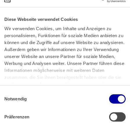
Diese Webseite verwendet Cookies
Wir verwenden Cookies, um Inhalte und Anzeigen zu 
personalisieren, Funktionen für soziale Medien anbieten zu 
können und die Zugriffe auf unsere Website zu analysieren. 
Außerdem geben wir Informationen zu Ihrer Verwendung 
unserer Website an unsere Partner für soziale Medien, 
Bundeskanzlerplatz 2
Werbung und Analysen weiter. Unsere Partner führen diese 
53113 Bonn
Informationen möglicherweise mit weiteren Daten 
zusammen, die Sie ihnen bereitgestellt haben oder die sie 
Pressemitteilungen
AGB
|
im Rahmen Ihrer Nutzung der Dienste gesammelt haben.
Impressum
Datenschutz
|
Einwilligungsauswahl
Impressum
 | 
Datenschutz
Notwendig
Präferenzen
Zahlung & Versand
Rücksendungen/Widerrufsbelehrung