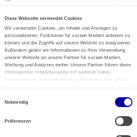
Diese Webseite verwendet Cookies
Wir verwenden Cookies, um Inhalte und Anzeigen zu 
personalisieren, Funktionen für soziale Medien anbieten zu 
können und die Zugriffe auf unsere Website zu analysieren. 
Außerdem geben wir Informationen zu Ihrer Verwendung 
unserer Website an unsere Partner für soziale Medien, 
Bundeskanzlerplatz 2
Werbung und Analysen weiter. Unsere Partner führen diese 
53113 Bonn
Informationen möglicherweise mit weiteren Daten 
zusammen, die Sie ihnen bereitgestellt haben oder die sie 
Pressemitteilungen
AGB
|
im Rahmen Ihrer Nutzung der Dienste gesammelt haben.
Impressum
Datenschutz
|
Einwilligungsauswahl
Impressum
 | 
Datenschutz
Notwendig
Präferenzen
Zahlung & Versand
Rücksendungen/Widerrufsbelehrung