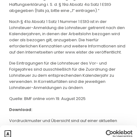
Haftungserklärung i. S. d. § 19a Absatz 4a Satz 1 EStG
abgegeben (falls ja, bitte eine „1“ eintragen).“
Nach § 41a Absatz 1 Satz 1 Nummer 1 EStG ist in der
Lohnsteuer-Anmeldung die Lohnsteuer getrennt nach den
Kalenderjahren, in denen der Arbeitslohn bezogen wird
oder als bezogen gilt, anzugeben. Die hierfür
erforderlichen Kennzahlen und weitere Informationen sind
auf den Internetseiten unter www.elster.de veröffentlicht.
Die Eintragungen für die Lohnsteuer des Vor- und
Folgejahres sind ausschließlich für die Zuordnung der
Lohnsteuer zu dem entsprechenden Kalenderjahr zu
verwenden. In Korrekturfällen sind die jeweiligen
Lohnsteuer-Anmeldungen zu ändern.
Quelle: BMF online vom 19. August 2025
Download:
Vordruckmuster und Übersicht sind auf einer aktuellen
Webseite des BMF abrufbar. Klicken Sie bitte
hier
: