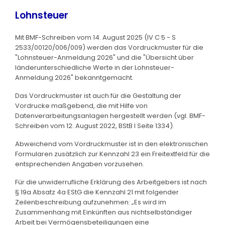
Lohnsteuer
Mit BMF-Schreiben vom 14. August 2025 (IV C 5 - S
2533/00120/006/009) werden das Vordruckmuster für die
"Lohnsteuer-Anmeldung 2026" und die "Übersicht über
länderunterschiedliche Werte in der Lohnsteuer-
Anmeldung 2026" bekanntgemacht.
Das Vordruckmuster ist auch für die Gestaltung der
Vordrucke maßgebend, die mit Hilfe von
Datenverarbeitungsanlagen hergestellt werden (vgl. BMF-
Schreiben vom 12. August 2022, BStB I Seite 1334).
Abweichend vom Vordruckmuster ist in den elektronischen
Formularen zusätzlich zur Kennzahl 23 ein Freitextfeld für die
entsprechenden Angaben vorzusehen.
Für die unwiderrufliche Erklärung des Arbeitgebers ist nach
§ 19a Absatz 4a EStG die Kennzahl 21 mit folgender
Zeilenbeschreibung aufzunehmen: „Es wird im
Zusammenhang mit Einkünften aus nichtselbständiger
Arbeit bei Vermögensbeteiligungen eine