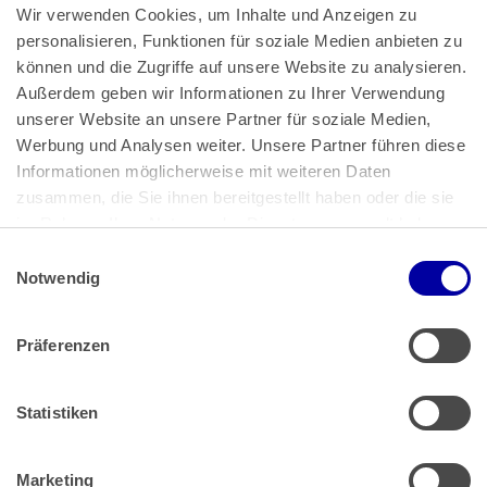
Wir verwenden Cookies, um Inhalte und Anzeigen zu 
personalisieren, Funktionen für soziale Medien anbieten zu 
können und die Zugriffe auf unsere Website zu analysieren. 
Außerdem geben wir Informationen zu Ihrer Verwendung 
unserer Website an unsere Partner für soziale Medien, 
Bundeskanzlerplatz 2
Werbung und Analysen weiter. Unsere Partner führen diese 
53113 Bonn
Informationen möglicherweise mit weiteren Daten 
zusammen, die Sie ihnen bereitgestellt haben oder die sie 
Pressemitteilungen
AGB
|
im Rahmen Ihrer Nutzung der Dienste gesammelt haben.
Impressum
Datenschutz
|
Einwilligungsauswahl
Impressum
 | 
Datenschutz
Notwendig
Präferenzen
Zahlung & Versand
Rücksendungen/Widerrufsbelehrung
Muster Widerrufsformular (PDF)
Statistiken
Remissionsbedingungen für den Handel
Kündigungsformular
Marketing