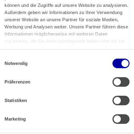
können und die Zugriffe auf unsere Website zu analysieren. 
Außerdem geben wir Informationen zu Ihrer Verwendung 
unserer Website an unsere Partner für soziale Medien, 
Bundeskanzlerplatz 2
Werbung und Analysen weiter. Unsere Partner führen diese 
53113 Bonn
Informationen möglicherweise mit weiteren Daten 
zusammen, die Sie ihnen bereitgestellt haben oder die sie 
Pressemitteilungen
AGB
|
im Rahmen Ihrer Nutzung der Dienste gesammelt haben.
Impressum
Datenschutz
|
Einwilligungsauswahl
Impressum
 | 
Datenschutz
Notwendig
Präferenzen
Zahlung & Versand
Rücksendungen/Widerrufsbelehrung
Muster Widerrufsformular (PDF)
Statistiken
Remissionsbedingungen für den Handel
Kündigungsformular
Marketing
Barrierefreiheit