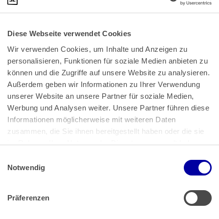
Diese Webseite verwendet Cookies
Wir verwenden Cookies, um Inhalte und Anzeigen zu 
personalisieren, Funktionen für soziale Medien anbieten zu 
können und die Zugriffe auf unsere Website zu analysieren. 
Außerdem geben wir Informationen zu Ihrer Verwendung 
unserer Website an unsere Partner für soziale Medien, 
Bundeskanzlerplatz 2
Werbung und Analysen weiter. Unsere Partner führen diese 
53113 Bonn
Informationen möglicherweise mit weiteren Daten 
zusammen, die Sie ihnen bereitgestellt haben oder die sie 
Pressemitteilungen
AGB
|
im Rahmen Ihrer Nutzung der Dienste gesammelt haben.
Impressum
Datenschutz
|
Einwilligungsauswahl
Impressum
 | 
Datenschutz
Notwendig
Präferenzen
Zahlung & Versand
Rücksendungen/Widerrufsbelehrung