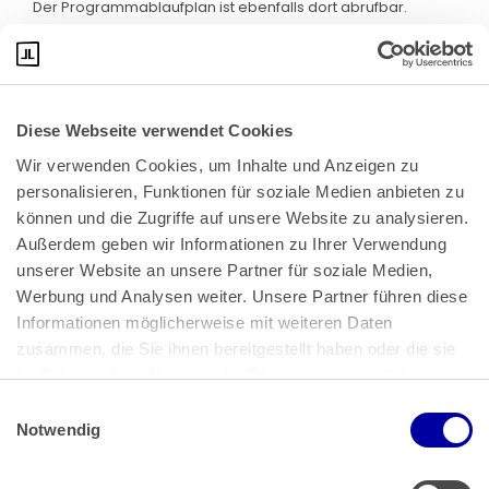
Der Programmablaufplan ist ebenfalls dort abrufbar.
Klicken Sie bitte
hier
:
Diese Webseite verwendet Cookies
Wir verwenden Cookies, um Inhalte und Anzeigen zu 
personalisieren, Funktionen für soziale Medien anbieten zu 
können und die Zugriffe auf unsere Website zu analysieren. 
Außerdem geben wir Informationen zu Ihrer Verwendung 
unserer Website an unsere Partner für soziale Medien, 
Bundeskanzlerplatz 2
Werbung und Analysen weiter. Unsere Partner führen diese 
53113 Bonn
Informationen möglicherweise mit weiteren Daten 
zusammen, die Sie ihnen bereitgestellt haben oder die sie 
Pressemitteilungen
AGB
|
im Rahmen Ihrer Nutzung der Dienste gesammelt haben.
Impressum
Datenschutz
|
Einwilligungsauswahl
Impressum
 | 
Datenschutz
Notwendig