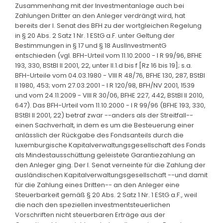
Zusammenhang mit der Investmentanlage auch bei
Zahlungen Dritter an den Anleger verdrängt wird, hat
bereits der I. Senat des BFH zu der wortgleichen Regelung
in § 20 Abs. 2 Satz 1 Nr. 1 EStG a.F. unter Geltung der
Bestimmungen in § 17 und § 18 AuslInvestmentG
entschieden (vgl. BFH-Urteil vom 11.10.2000 - I R 99/96, BFHE
193, 330, BStBl II 2001, 22, unter II.1.d bis f [Rz 16 bis 19]; s.a.
BFH-Urteile vom 04.03.1980 - VIII R 48/76, BFHE 130, 287, BStBl
II 1980, 453; vom 27.03.2001 - I R 120/98, BFH/NV 2001, 1539
und vom 24.11.2009 - VIII R 30/06, BFHE 227, 442, BStBl II 2010,
647). Das BFH-Urteil vom 11.10.2000 - I R 99/96 (BFHE 193, 330,
BStBl II 2001, 22) betraf zwar --anders als der Streitfall--
einen Sachverhalt, in dem es um die Besteuerung einer
anlässlich der Rückgabe des Fondsanteils durch die
luxemburgische Kapitalverwaltungsgesellschaft des Fonds
als Mindestausschüttung geleistete Garantiezahlung an
den Anleger ging. Der I. Senat verneinte für die Zahlung der
ausländischen Kapitalverwaltungsgesellschaft --und damit
für die Zahlung eines Dritten-- an den Anleger eine
Steuerbarkeit gemäß § 20 Abs. 2 Satz 1 Nr. 1 EStG a.F., weil
die nach den speziellen investmentsteuerlichen
Vorschriften nicht steuerbaren Erträge aus der