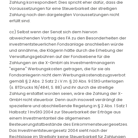
Zahlung korrespondiert. Dies spricht eher dafür, dass die
Voraussetzungen für eine Steuerbarkeit der streitigen
Zahlung nach den dargelegten Voraussetzungen nicht
erfüllt sind.
cc) Selbst wenn der Senat sich dem hiervon
abweichenden Vortrag des FA zu den Besonderheiten der
investmentsteuerlichen Fondsanlage anschließen würde
und annähme, die Klägerin hätte durch die Erhebung der
Verwaltungsgebühren auf der Fondsebene für die
Zahlungen an die X-GmbH als Investmentmanagerin
"eigene" Werbungskosten getragen, die für sie als
Fondsanlegerin nicht dem Werbungskostenabzugsverbot
gemäß § 2 Abs. 2 Satz 2 i.V.m. § 20 Abs. 9 EStG unterlagen
(s. BTDrucks 16/4841, S. 88) und ihr durch die streitige
Zahlung erstattet worden seien, wäre die Zahlung der X-
GmbH nicht steuerbar. Denn auch insoweit verdrängt die
speziellere und abschließende Regelung in § 2 Abs. 1 Satz 1
Halbsatz 1 InvStG 2004 zur Steuerbarkeit der Erträge aus
einem Investmentanteil die allgemeinen
Besteuerungstatbestände des Einkommensteuergesetzes.
Das Investmentsteuergesetz 2004 sieht nach der
Rechtslage im Streitjahr keine Steuerbarkeit für Zahlungen