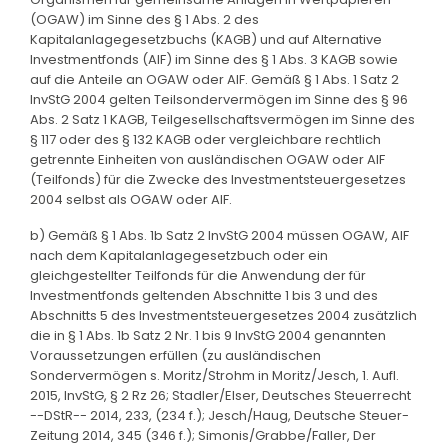
(OGAW) im Sinne des § 1 Abs. 2 des
Kapitalanlagegesetzbuchs (KAGB) und auf Alternative
Investmentfonds (AIF) im Sinne des § 1 Abs. 3 KAGB sowie
auf die Anteile an OGAW oder AIF. Gemäß § 1 Abs. 1 Satz 2
InvStG 2004 gelten Teilsondervermögen im Sinne des § 96
Abs. 2 Satz 1 KAGB, Teilgesellschaftsvermögen im Sinne des
§ 117 oder des § 132 KAGB oder vergleichbare rechtlich
getrennte Einheiten von ausländischen OGAW oder AIF
(Teilfonds) für die Zwecke des Investmentsteuergesetzes
2004 selbst als OGAW oder AIF.
b) Gemäß § 1 Abs. 1b Satz 2 InvStG 2004 müssen OGAW, AIF
nach dem Kapitalanlagegesetzbuch oder ein
gleichgestellter Teilfonds für die Anwendung der für
Investmentfonds geltenden Abschnitte 1 bis 3 und des
Abschnitts 5 des Investmentsteuergesetzes 2004 zusätzlich
die in § 1 Abs. 1b Satz 2 Nr. 1 bis 9 InvStG 2004 genannten
Voraussetzungen erfüllen (zu ausländischen
Sondervermögen s. Moritz/Strohm in Moritz/Jesch, 1. Aufl.
2015, InvStG, § 2 Rz 26; Stadler/Elser, Deutsches Steuerrecht
--DStR-- 2014, 233, (234 f.); Jesch/Haug, Deutsche Steuer-
Zeitung 2014, 345 (346 f.); Simonis/Grabbe/Faller, Der