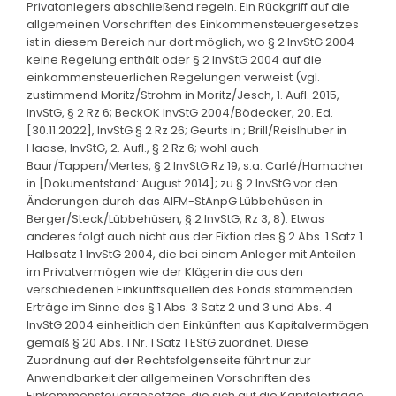
Privatanlegers abschließend regeln. Ein Rückgriff auf die
allgemeinen Vorschriften des Einkommensteuergesetzes
ist in diesem Bereich nur dort möglich, wo § 2 InvStG 2004
keine Regelung enthält oder § 2 InvStG 2004 auf die
einkommensteuerlichen Regelungen verweist (vgl.
zustimmend Moritz/Strohm in Moritz/Jesch, 1. Aufl. 2015,
InvStG, § 2 Rz 6; BeckOK InvStG 2004/Bödecker, 20. Ed.
[30.11.2022], InvStG § 2 Rz 26; Geurts in ; Brill/Reislhuber in
Haase, InvStG, 2. Aufl., § 2 Rz 6; wohl auch
Baur/Tappen/Mertes, § 2 InvStG Rz 19; s.a. Carlé/Hamacher
in [Dokumentstand: August 2014]; zu § 2 InvStG vor den
Änderungen durch das AIFM-StAnpG Lübbehüsen in
Berger/Steck/Lübbehüsen, § 2 InvStG, Rz 3, 8). Etwas
anderes folgt auch nicht aus der Fiktion des § 2 Abs. 1 Satz 1
Halbsatz 1 InvStG 2004, die bei einem Anleger mit Anteilen
im Privatvermögen wie der Klägerin die aus den
verschiedenen Einkunftsquellen des Fonds stammenden
Erträge im Sinne des § 1 Abs. 3 Satz 2 und 3 und Abs. 4
InvStG 2004 einheitlich den Einkünften aus Kapitalvermögen
gemäß § 20 Abs. 1 Nr. 1 Satz 1 EStG zuordnet. Diese
Zuordnung auf der Rechtsfolgenseite führt nur zur
Anwendbarkeit der allgemeinen Vorschriften des
Einkommensteuergesetzes, die sich auf die Kapitalerträge