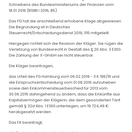
Schreibens des Bundesministeriums der Finanzen vom
18.01.2016 (BStBl I 2016, 85).
Das FG hat die anschließend erhobene Klage abgewiesen.
Die Begründung ist in Deutsches
Steuerrecht/Entscheidungsdienst 2019, 1115 mitgeteilt.
Hiergegen richtet sich die Revision der Kläger. Sie rügen die
Verletzung von Bundesrecht in Gestalt des § 20 Abs. 3 EStG.
Die Zahlung der X-GmbH sei nicht steuerbar.
Die Kläger beantragen,
das Urteil des FG Hamburg vom 06.02.2019 - 3 K 196/16 und
die Einspruchsentscheidung vom 01.08.2016 aufzuheben
sowie den Einkommensteuerbescheid für 2013 vom
30.06.2015 dahingehend zu ändern, dass die Einkünfte aus
Kapitalvermögen der Klägerin, die dem gesonderten Tarif
gemäß § 32d Abs. 1 EStG unterliegen, um 19.724,46 €
herabgesetzt werden.
Das FA beantragt,