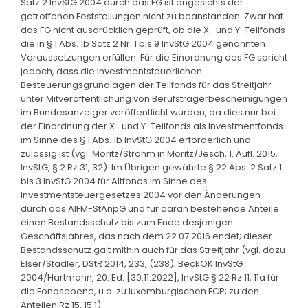
Satz 2 InvStG 2004 durch das FG ist angesichts der
getroffenen Feststellungen nicht zu beanstanden. Zwar hat
das FG nicht ausdrücklich geprüft, ob die X- und Y-Teilfonds
die in § 1 Abs. 1b Satz 2 Nr. 1 bis 9 InvStG 2004 genannten
Voraussetzungen erfüllen. Für die Einordnung des FG spricht
jedoch, dass die investmentsteuerlichen
Besteuerungsgrundlagen der Teilfonds für das Streitjahr
unter Mitveröffentlichung von Berufsträgerbescheinigungen
im Bundesanzeiger veröffentlicht wurden, da dies nur bei
der Einordnung der X- und Y-Teilfonds als Investmentfonds
im Sinne des § 1 Abs. 1b InvStG 2004 erforderlich und
zulässig ist (vgl. Moritz/Strohm in Moritz/Jesch, 1. Aufl. 2015,
InvStG, § 2 Rz 31, 32). Im Übrigen gewährte § 22 Abs. 2 Satz 1
bis 3 InvStG 2004 für Altfonds im Sinne des
Investmentsteuergesetzes 2004 vor den Änderungen
durch das AIFM-StAnpG und für daran bestehende Anteile
einen Bestandsschutz bis zum Ende desjenigen
Geschäftsjahres, das nach dem 22.07.2016 endet; dieser
Bestandsschutz galt mithin auch für das Streitjahr (vgl. dazu
Elser/Stadler, DStR 2014, 233, (238); BeckOK InvStG
2004/Hartmann, 20. Ed. [30.11.2022], InvStG § 22 Rz 11, 11a für
die Fondsebene, u.a. zu luxemburgischen FCP; zu den
Anteilen Rz 15, 15.1).