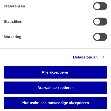
Präferenzen
Zahlung & Versand
Rücksendungen/Widerrufsbelehrung
Muster Widerrufsformular (PDF)
Statistiken
Remissionsbedingungen für den Handel
Kündigungsformular
Marketing
Barrierefreiheit
Details zeigen
Newsletter
Mediadaten
Alle akzeptieren
Media-Center
Auswahl akzeptieren
Nur technisch notwendige akzeptieren