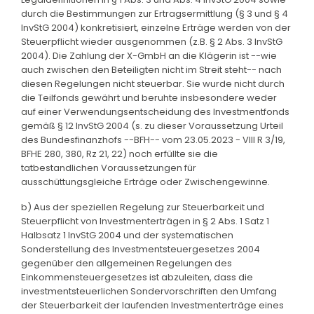
durch die Bestimmungen zur Ertragsermittlung (§ 3 und § 4
InvStG 2004) konkretisiert, einzelne Erträge werden von der
Steuerpflicht wieder ausgenommen (z.B. § 2 Abs. 3 InvStG
2004). Die Zahlung der X-GmbH an die Klägerin ist --wie
auch zwischen den Beteiligten nicht im Streit steht-- nach
diesen Regelungen nicht steuerbar. Sie wurde nicht durch
die Teilfonds gewährt und beruhte insbesondere weder
auf einer Verwendungsentscheidung des Investmentfonds
gemäß § 12 InvStG 2004 (s. zu dieser Voraussetzung Urteil
des Bundesfinanzhofs --BFH-- vom 23.05.2023 - VIII R 3/19,
BFHE 280, 380, Rz 21, 22) noch erfüllte sie die
tatbestandlichen Voraussetzungen für
ausschüttungsgleiche Erträge oder Zwischengewinne.
b) Aus der speziellen Regelung zur Steuerbarkeit und
Steuerpflicht von Investmenterträgen in § 2 Abs. 1 Satz 1
Halbsatz 1 InvStG 2004 und der systematischen
Sonderstellung des Investmentsteuergesetzes 2004
gegenüber den allgemeinen Regelungen des
Einkommensteuergesetzes ist abzuleiten, dass die
investmentsteuerlichen Sondervorschriften den Umfang
der Steuerbarkeit der laufenden Investmenterträge eines