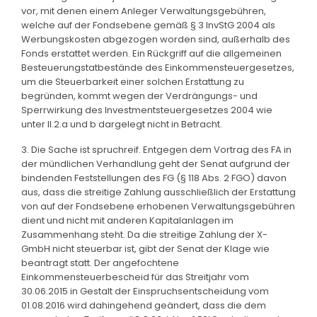
vor, mit denen einem Anleger Verwaltungsgebühren,
welche auf der Fondsebene gemäß § 3 InvStG 2004 als
Werbungskosten abgezogen worden sind, außerhalb des
Fonds erstattet werden. Ein Rückgriff auf die allgemeinen
Besteuerungstatbestände des Einkommensteuergesetzes,
um die Steuerbarkeit einer solchen Erstattung zu
begründen, kommt wegen der Verdrängungs- und
Sperrwirkung des Investmentsteuergesetzes 2004 wie
unter II.2.a und b dargelegt nicht in Betracht.
3. Die Sache ist spruchreif. Entgegen dem Vortrag des FA in
der mündlichen Verhandlung geht der Senat aufgrund der
bindenden Feststellungen des FG (§ 118 Abs. 2 FGO) davon
aus, dass die streitige Zahlung ausschließlich der Erstattung
von auf der Fondsebene erhobenen Verwaltungsgebühren
dient und nicht mit anderen Kapitalanlagen im
Zusammenhang steht. Da die streitige Zahlung der X-
GmbH nicht steuerbar ist, gibt der Senat der Klage wie
beantragt statt. Der angefochtene
Einkommensteuerbescheid für das Streitjahr vom
30.06.2015 in Gestalt der Einspruchsentscheidung vom
01.08.2016 wird dahingehend geändert, dass die dem