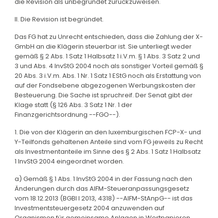
die Revision als unbegründet zurückzuweisen.
II. Die Revision ist begründet.
Das FG hat zu Unrecht entschieden, dass die Zahlung der X-
GmbH an die Klägerin steuerbar ist. Sie unterliegt weder
gemäß § 2 Abs. 1 Satz 1 Halbsatz 1 i.V.m. § 1 Abs. 3 Satz 2 und
3 und Abs. 4 InvStG 2004 noch als sonstiger Vorteil gemäß §
20 Abs. 3 i.V.m. Abs. 1 Nr. 1 Satz 1 EStG noch als Erstattung von
auf der Fondsebene abgezogenen Werbungskosten der
Besteuerung. Die Sache ist spruchreif. Der Senat gibt der
Klage statt (§ 126 Abs. 3 Satz 1 Nr. 1 der
Finanzgerichtsordnung --FGO--).
1. Die von der Klägerin an den luxemburgischen FCP-X- und
Y-Teilfonds gehaltenen Anteile sind vom FG jeweils zu Recht
als Investmentanteile im Sinne des § 2 Abs. 1 Satz 1 Halbsatz
1 InvStG 2004 eingeordnet worden.
a) Gemäß § 1 Abs. 1 InvStG 2004 in der Fassung nach den
Änderungen durch das AIFM-Steueranpassungsgesetz
vom 18.12.2013 (BGBl I 2013, 4318) --AIFM-StAnpG-- ist das
Investmentsteuergesetz 2004 anzuwenden auf
Organismen für gemeinsame Anlagen in Wertpapieren