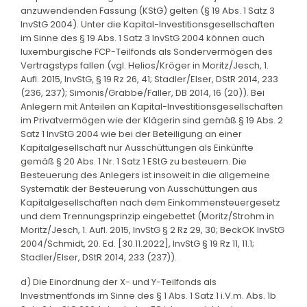
anzuwendenden Fassung (KStG) gelten (§ 19 Abs. 1 Satz 3
InvStG 2004). Unter die Kapital-Investitionsgesellschaften
im Sinne des § 19 Abs. 1 Satz 3 InvStG 2004 können auch
luxemburgische FCP-Teilfonds als Sondervermögen des
Vertragstyps fallen (vgl. Helios/Kröger in Moritz/Jesch, 1.
Aufl. 2015, InvStG, § 19 Rz 26, 41; Stadler/Elser, DStR 2014, 233
(236, 237); Simonis/Grabbe/Faller, DB 2014, 16 (20)). Bei
Anlegern mit Anteilen an Kapital-Investitionsgesellschaften
im Privatvermögen wie der Klägerin sind gemäß § 19 Abs. 2
Satz 1 InvStG 2004 wie bei der Beteiligung an einer
Kapitalgesellschaft nur Ausschüttungen als Einkünfte
gemäß § 20 Abs. 1 Nr. 1 Satz 1 EStG zu besteuern. Die
Besteuerung des Anlegers ist insoweit in die allgemeine
Systematik der Besteuerung von Ausschüttungen aus
Kapitalgesellschaften nach dem Einkommensteuergesetz
und dem Trennungsprinzip eingebettet (Moritz/Strohm in
Moritz/Jesch, 1. Aufl. 2015, InvStG § 2 Rz 29, 30; BeckOK InvStG
2004/Schmidt, 20. Ed. [30.11.2022], InvStG § 19 Rz 11, 11.1;
Stadler/Elser, DStR 2014, 233 (237)).
d) Die Einordnung der X- und Y-Teilfonds als
Investmentfonds im Sinne des § 1 Abs. 1 Satz 1 i.V.m. Abs. 1b