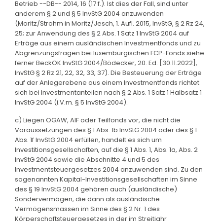
Betrieb --DB-- 2014, 16 (17 f.). Ist dies der Fall, sind unter
anderem § 2 und § 5 InvStG 2004 anzuwenden
(Moritz/Strohm in Moritz/Jesch, 1. Aufl. 2015, InvStG, § 2 Rz 24,
25; zur Anwendung des § 2 Abs. 1 Satz 1 InvStG 2004 auf
Erträge aus einem ausländischen Investmentfonds und zu
Abgrenzungsfragen bei luxemburgischen FCP-Fonds siehe
ferner BeckOK InvStG 2004/Bödecker, 20. Ed. [30.11.2022],
InvStG § 2 Rz 21, 22, 32, 33, 37). Die Besteuerung der Erträge
auf der Anlegerebene aus einem Investmentfonds richtet
sich bei Investmentanteilen nach § 2 Abs. 1 Satz 1 Halbsatz 1
InvStG 2004 (i.V.m. § 5 InvStG 2004).
c) Liegen OGAW, AIF oder Teilfonds vor, die nicht die
Voraussetzungen des § 1 Abs. 1b InvStG 2004 oder des § 1
Abs. 1f InvStG 2004 erfüllen, handelt es sich um
Investitionsgesellschaften, auf die § 1 Abs. 1, Abs. 1a, Abs. 2
InvStG 2004 sowie die Abschnitte 4 und 5 des
Investmentsteuergesetzes 2004 anzuwenden sind. Zu den
sogenannten Kapital-Investitionsgesellschaften im Sinne
des § 19 InvStG 2004 gehören auch (ausländische)
Sondervermögen, die dann als ausländische
Vermögensmassen im Sinne des § 2 Nr. 1 des
Körperschaftsteuergesetzes in der im Streitjahr