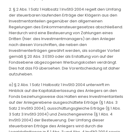
2. § 2 Abs. 1 Satz 1 Halbsatz 1 InvStG 2004 regelt den Umfang
der steuerbaren laufenden Erträge der Klägerin aus den
Investmentanteilen gegenüber den allgemeinen
Regelungen des Einkommensteuergesetzes abschließend.
Hierdurch wird eine Besteuerung von Zahlungen eines
Dritten (hier: des Investmentmanagers) an den Anleger
nach diesen Vorschriften, die neben den
Investmenterträgen gewährt werden, als sonstiger Vorteil
gemäß § 20 Abs. 3 EStG oder als Erstattung von auf der
Fondsebene abgezogenen Werbungskosten verdrängt.
Dies hat das FG übersehen. Die Vorentscheidung ist daher
aufzuheben.
a) § 2 Abs. 1 Satz 1 Halbsatz 1 InvStG 2004 unterwirft im
Hinblick auf die Kapitalüberlassung des Anlegers an den
Fonds beziehungsweise das Halten eines Investmentanteils
auf der Anlegerebene ausgeschüttete Erträge (§ 1 Abs. 3
Satz 2 InvStG 2004), ausschüttungsgleiche Erträge (§ 1 Abs.
3 Satz 3 InvStG 2004) und Zwischengewinne (§ 1 Abs. 4
InvStG 2004) der Besteuerung. Der Umfang dieser
steuerbaren Erträge des Anlegers wird durch die
Legaldefinitionen in § 1 Abs. 3 und Abs. 4 InvStG 2004 sowie