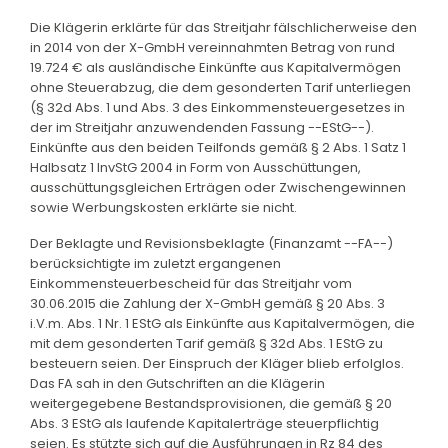
Die Klägerin erklärte für das Streitjahr fälschlicherweise den
in 2014 von der X-GmbH vereinnahmten Betrag von rund
19.724 € als ausländische Einkünfte aus Kapitalvermögen
ohne Steuerabzug, die dem gesonderten Tarif unterliegen
(§ 32d Abs. 1 und Abs. 3 des Einkommensteuergesetzes in
der im Streitjahr anzuwendenden Fassung --EStG--).
Einkünfte aus den beiden Teilfonds gemäß § 2 Abs. 1 Satz 1
Halbsatz 1 InvStG 2004 in Form von Ausschüttungen,
ausschüttungsgleichen Erträgen oder Zwischengewinnen
sowie Werbungskosten erklärte sie nicht.
Der Beklagte und Revisionsbeklagte (Finanzamt --FA--)
berücksichtigte im zuletzt ergangenen
Einkommensteuerbescheid für das Streitjahr vom
30.06.2015 die Zahlung der X-GmbH gemäß § 20 Abs. 3
i.V.m. Abs. 1 Nr. 1 EStG als Einkünfte aus Kapitalvermögen, die
mit dem gesonderten Tarif gemäß § 32d Abs. 1 EStG zu
besteuern seien. Der Einspruch der Kläger blieb erfolglos.
Das FA sah in den Gutschriften an die Klägerin
weitergegebene Bestandsprovisionen, die gemäß § 20
Abs. 3 EStG als laufende Kapitalerträge steuerpflichtig
seien. Es stützte sich auf die Ausführungen in Rz 84 des