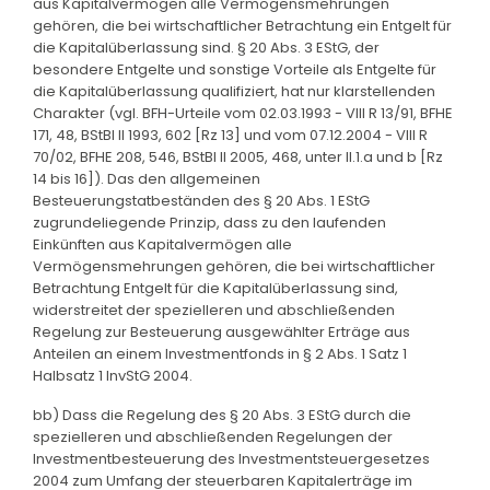
aus Kapitalvermögen alle Vermögensmehrungen
gehören, die bei wirtschaftlicher Betrachtung ein Entgelt für
die Kapitalüberlassung sind. § 20 Abs. 3 EStG, der
besondere Entgelte und sonstige Vorteile als Entgelte für
die Kapitalüberlassung qualifiziert, hat nur klarstellenden
Charakter (vgl. BFH-Urteile vom 02.03.1993 - VIII R 13/91, BFHE
171, 48, BStBl II 1993, 602 [Rz 13] und vom 07.12.2004 - VIII R
70/02, BFHE 208, 546, BStBl II 2005, 468, unter II.1.a und b [Rz
14 bis 16]). Das den allgemeinen
Besteuerungstatbeständen des § 20 Abs. 1 EStG
zugrundeliegende Prinzip, dass zu den laufenden
Einkünften aus Kapitalvermögen alle
Vermögensmehrungen gehören, die bei wirtschaftlicher
Betrachtung Entgelt für die Kapitalüberlassung sind,
widerstreitet der spezielleren und abschließenden
Regelung zur Besteuerung ausgewählter Erträge aus
Anteilen an einem Investmentfonds in § 2 Abs. 1 Satz 1
Halbsatz 1 InvStG 2004.
bb) Dass die Regelung des § 20 Abs. 3 EStG durch die
spezielleren und abschließenden Regelungen der
Investmentbesteuerung des Investmentsteuergesetzes
2004 zum Umfang der steuerbaren Kapitalerträge im