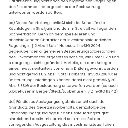
Garantiezahlung nicht nach den allgemeinen Regelungen
des Einkommensteuergesetzes der Besteuerung
unterworfen werden dürften.
cc) Dieser Beurteilung schließt sich der Senat für die
Rechtslage im Streitjahr und den im Streitfall vorliegenden
Sachverhalt an. Denn an dem spezielleren und
abschließenden Charakter der investmentsteuerlichen
Regelung in § 2 Abs. 1 Satz 1 Halbsatz 1 InvStG 2004
gegenüber den allgemeinen Besteuerungstatbeständen
des Einkommensteuergesetzes hat sich, wie unter II.2.a und
b dargelegt, nichts geändert. Vorteile, die dem Anleger
eines Investmentanteils von einem Dritten gewährt werden
und nicht gemäß § 2 Abs. 1 Satz 1 Halbsatz 1 InvStG 2004 der
Besteuerung unterliegen, können damit nicht gemäß § 20
Abs. 3 EStG der Besteuerung unterworfen werden (so auch
Lübbehüsen in Berger/Steck/Lübbehüsen, § 2 InvStG Rz 42).
dd) Für dieses Auslegungsergebnis spricht auch der
Grundsatz des Gesetzesvorbehalts, demzufolge die
Ermächtigungsgrundlage für den Besteuerungszugriff
hinreichend bestimmt normiert sein muss. Bei der
vorliegenden Ausgestaltung des investmentsteuerlichen