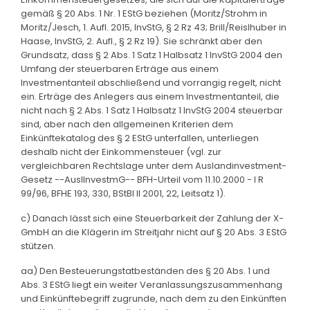
gemäß § 20 Abs. 1 Nr. 1 EStG beziehen (Moritz/Strohm in
Moritz/Jesch, 1. Aufl. 2015, InvStG, § 2 Rz 43; Brill/Reislhuber in
Haase, InvStG, 2. Aufl., § 2 Rz 19). Sie schränkt aber den
Grundsatz, dass § 2 Abs. 1 Satz 1 Halbsatz 1 InvStG 2004 den
Umfang der steuerbaren Erträge aus einem
Investmentanteil abschließend und vorrangig regelt, nicht
ein. Erträge des Anlegers aus einem Investmentanteil, die
nicht nach § 2 Abs. 1 Satz 1 Halbsatz 1 InvStG 2004 steuerbar
sind, aber nach den allgemeinen Kriterien dem
Einkünftekatalog des § 2 EStG unterfallen, unterliegen
deshalb nicht der Einkommensteuer (vgl. zur
vergleichbaren Rechtslage unter dem Auslandinvestment-
Gesetz --AuslInvestmG-- BFH-Urteil vom 11.10.2000 - I R
99/96, BFHE 193, 330, BStBl II 2001, 22, Leitsatz 1).
c) Danach lässt sich eine Steuerbarkeit der Zahlung der X-
GmbH an die Klägerin im Streitjahr nicht auf § 20 Abs. 3 EStG
stützen.
aa) Den Besteuerungstatbeständen des § 20 Abs. 1 und
Abs. 3 EStG liegt ein weiter Veranlassungszusammenhang
und Einkünftebegriff zugrunde, nach dem zu den Einkünften