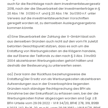
auch für die Rechtslage nach dem Investmentsteuergesetz
2018, nach der die Steuerbarkeit der Investmenterträge in §
20 Abs. 1 Nr. 3 EStG n.F. und § 20 Abs. 1 Nr. 3a EStG n.F. unter
Verweis auf die investmentsteuerlichen Vorschriften
geregelt worden ist, zu demselben Auslegungsergebnis
kommen könnte.
d) Eine Steuerbarkeit der Zahlung der X-GmbH lässt sich
aus denselben Gründen auch nicht auf den vom FA zuletzt
betonten Gesichtspunkt stützen, dass es sich um die
Erstattung von Werbungskosten an die Klägerin handele,
die auf Ebene der Teilfonds zu den nach § 3 Abs. 3 InvStG
2004 abziehbaren Werbungskosten gehört hätten und
deshalb der Besteuerung zu unterwerfen seien.
aa) Zwar kann der Rückfluss beziehungsweise die
Erstattung/der Ersatz von als Werbungskosten abziehbaren
Aufwendungen aus in der Erwerbssphäre liegenden
Gründen nach ständiger Rechtsprechung des BFH als
Einnahme bei der Einkunftsart zu erfassen sein, bei der die
Werbungskosten früher abgezogen worden sind (vgl. z.B.
BFH-Urteile vom 29.09.2022 - VI R 34/20, BFHE 278, 319, BStBl
II 2023, 142, Rz 16, 20, m.w.N.; vom 29.06.1982 - VIII R 6/79, BFHE