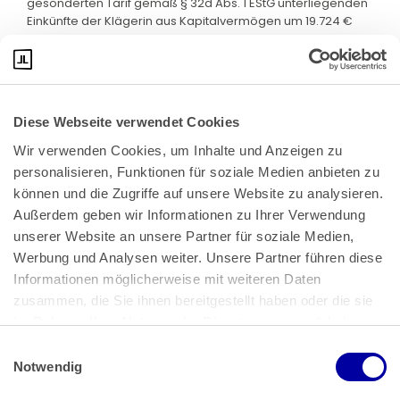
gesonderten Tarif gemäß § 32d Abs. 1 EStG unterliegenden
Einkünfte der Klägerin aus Kapitalvermögen um 19.724 €
gemindert werden.
Diese Webseite verwendet Cookies
Wir verwenden Cookies, um Inhalte und Anzeigen zu 
personalisieren, Funktionen für soziale Medien anbieten zu 
können und die Zugriffe auf unsere Website zu analysieren. 
Außerdem geben wir Informationen zu Ihrer Verwendung 
unserer Website an unsere Partner für soziale Medien, 
Bundeskanzlerplatz 2
Werbung und Analysen weiter. Unsere Partner führen diese 
53113 Bonn
Informationen möglicherweise mit weiteren Daten 
zusammen, die Sie ihnen bereitgestellt haben oder die sie 
Pressemitteilungen
AGB
|
im Rahmen Ihrer Nutzung der Dienste gesammelt haben.
Impressum
Datenschutz
|
Einwilligungsauswahl
Impressum
 | 
Datenschutz
Notwendig