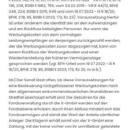
136, 238, BStBl II 1982, 755; vom 24.02.2015 - VIII R 44/12, BFHE
249, 224, BStBl II 2015, 649 und vom 19.07.2022 - IX R 18/20,
BFHE 278, 85, BStBl II 2023, 173, Rz 23). Voraussetzung hierfür
ist unter anderem die Identität der an den Aufwendungen
und am Rückfluss beteiligten Personen. Nur wenn die
Werbungskosten von dem vormaligen
Leistungsempfänger an denjenigen zurückgezahlt werden,
der die Werbungskosten zuvor abgezogen hat, kann von
einem Rückfluss der Werbungskosten und einer
Wiederherstellung der früheren Vermögenslage
gesprochen werden (vgl. BFH-Urteil vom 19.07.2022 - IX R
18/20, BFHE 278, 85, BStBl II 2023, 173, Rz 25, m.w.N.).
bb) Der Senat lässt offen, ob diese Voraussetzungen für
eine Besteuerung rückgeflossener Werbungskosten nach
den allgemeinen einkommensteuerlichen Grundsätzen im
Streitfall überhaupt erfüllt sind. Die Gebühren für die
Fondsverwaltung durch die X-GmbH werden auf der
Fondsebene erhoben; durch ihren Abfluss mindert sich das
Fondsvermögen und damit der Wert der Anteile sämtlicher
Anleger. Die Klägerin erhält somit von der X-GmbH eine
Zahlung, mit der keine vorher von ihr unmittelbar geleistete