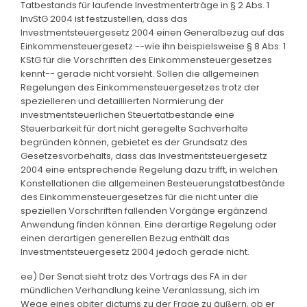
Tatbestands für laufende Investmenterträge in § 2 Abs. 1
InvStG 2004 ist festzustellen, dass das
Investmentsteuergesetz 2004 einen Generalbezug auf das
Einkommensteuergesetz --wie ihn beispielsweise § 8 Abs. 1
KStG für die Vorschriften des Einkommensteuergesetzes
kennt-- gerade nicht vorsieht. Sollen die allgemeinen
Regelungen des Einkommensteuergesetzes trotz der
spezielleren und detaillierten Normierung der
investmentsteuerlichen Steuertatbestände eine
Steuerbarkeit für dort nicht geregelte Sachverhalte
begründen können, gebietet es der Grundsatz des
Gesetzesvorbehalts, dass das Investmentsteuergesetz
2004 eine entsprechende Regelung dazu trifft, in welchen
Konstellationen die allgemeinen Besteuerungstatbestände
des Einkommensteuergesetzes für die nicht unter die
speziellen Vorschriften fallenden Vorgänge ergänzend
Anwendung finden können. Eine derartige Regelung oder
einen derartigen generellen Bezug enthält das
Investmentsteuergesetz 2004 jedoch gerade nicht.
ee) Der Senat sieht trotz des Vortrags des FA in der
mündlichen Verhandlung keine Veranlassung, sich im
Wege eines obiter dictums zu der Frage zu äußern, ob er