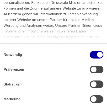
personalisieren, Funktionen für soziale Medien anbieten zu 
können und die Zugriffe auf unsere Website zu analysieren. 
Außerdem geben wir Informationen zu Ihrer Verwendung 
unserer Website an unsere Partner für soziale Medien, 
Bundeskanzlerplatz 2
Werbung und Analysen weiter. Unsere Partner führen diese 
53113 Bonn
Informationen möglicherweise mit weiteren Daten 
zusammen, die Sie ihnen bereitgestellt haben oder die sie 
Pressemitteilungen
AGB
|
im Rahmen Ihrer Nutzung der Dienste gesammelt haben.
Impressum
Datenschutz
|
Einwilligungsauswahl
Impressum
 | 
Datenschutz
Notwendig
Präferenzen
Zahlung & Versand
Rücksendungen/Widerrufsbelehrung
Muster Widerrufsformular (PDF)
Statistiken
Remissionsbedingungen für den Handel
Kündigungsformular
Marketing
Barrierefreiheit