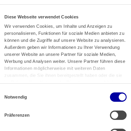
Diese Webseite verwendet Cookies
Wir verwenden Cookies, um Inhalte und Anzeigen zu 
personalisieren, Funktionen für soziale Medien anbieten zu 
können und die Zugriffe auf unsere Website zu analysieren. 
Außerdem geben wir Informationen zu Ihrer Verwendung 
unserer Website an unsere Partner für soziale Medien, 
Bundeskanzlerplatz 2
Werbung und Analysen weiter. Unsere Partner führen diese 
53113 Bonn
Informationen möglicherweise mit weiteren Daten 
zusammen, die Sie ihnen bereitgestellt haben oder die sie 
Pressemitteilungen
AGB
|
im Rahmen Ihrer Nutzung der Dienste gesammelt haben.
Impressum
Datenschutz
|
Einwilligungsauswahl
Impressum
 | 
Datenschutz
Notwendig
Präferenzen
Zahlung & Versand
Rücksendungen/Widerrufsbelehrung