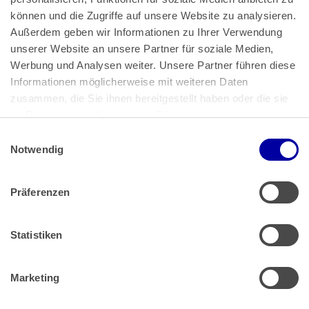
können und die Zugriffe auf unsere Website zu analysieren. 
Außerdem geben wir Informationen zu Ihrer Verwendung 
unserer Website an unsere Partner für soziale Medien, 
Bundeskanzlerplatz 2
Werbung und Analysen weiter. Unsere Partner führen diese 
53113 Bonn
Informationen möglicherweise mit weiteren Daten 
zusammen, die Sie ihnen bereitgestellt haben oder die sie 
Pressemitteilungen
AGB
|
im Rahmen Ihrer Nutzung der Dienste gesammelt haben.
Impressum
Datenschutz
|
Einwilligungsauswahl
Impressum
 | 
Datenschutz
Notwendig
Präferenzen
Zahlung & Versand
Rücksendungen/Widerrufsbelehrung
Muster Widerrufsformular (PDF)
Statistiken
Remissionsbedingungen für den Handel
Kündigungsformular
Marketing
Barrierefreiheit