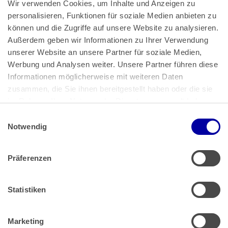
Wir verwenden Cookies, um Inhalte und Anzeigen zu 
personalisieren, Funktionen für soziale Medien anbieten zu 
können und die Zugriffe auf unsere Website zu analysieren. 
Außerdem geben wir Informationen zu Ihrer Verwendung 
unserer Website an unsere Partner für soziale Medien, 
Bundeskanzlerplatz 2
Werbung und Analysen weiter. Unsere Partner führen diese 
53113 Bonn
Informationen möglicherweise mit weiteren Daten 
zusammen, die Sie ihnen bereitgestellt haben oder die sie 
Pressemitteilungen
AGB
|
im Rahmen Ihrer Nutzung der Dienste gesammelt haben.
Impressum
Datenschutz
|
Einwilligungsauswahl
Impressum
 | 
Datenschutz
Notwendig
Präferenzen
Zahlung & Versand
Rücksendungen/Widerrufsbelehrung
Muster Widerrufsformular (PDF)
Statistiken
Remissionsbedingungen für den Handel
Kündigungsformular
Marketing
Barrierefreiheit