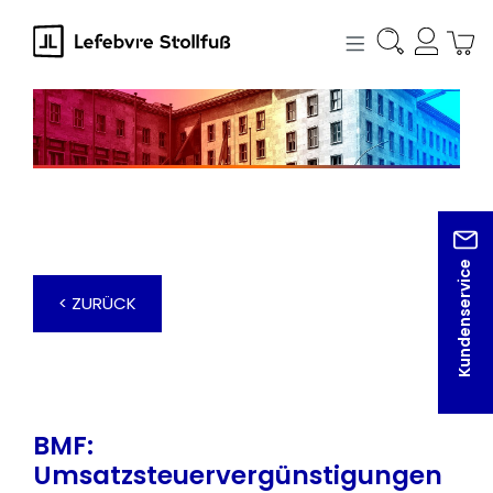
alt springen
Kundenservice
< ZURÜCK
BMF:
Umsatzsteuervergünstigungen