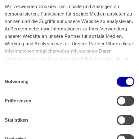
Wir verwenden Cookies, um Inhalte und Anzeigen zu 
personalisieren, Funktionen für soziale Medien anbieten zu 
können und die Zugriffe auf unsere Website zu analysieren. 
Außerdem geben wir Informationen zu Ihrer Verwendung 
unserer Website an unsere Partner für soziale Medien, 
Bundeskanzlerplatz 2
Werbung und Analysen weiter. Unsere Partner führen diese 
53113 Bonn
Informationen möglicherweise mit weiteren Daten 
zusammen, die Sie ihnen bereitgestellt haben oder die sie 
Pressemitteilungen
AGB
|
im Rahmen Ihrer Nutzung der Dienste gesammelt haben.
Impressum
Datenschutz
|
Einwilligungsauswahl
Impressum
 | 
Datenschutz
Notwendig
Präferenzen
Zahlung & Versand
Rücksendungen/Widerrufsbelehrung
Muster Widerrufsformular (PDF)
Statistiken
Remissionsbedingungen für den Handel
Kündigungsformular