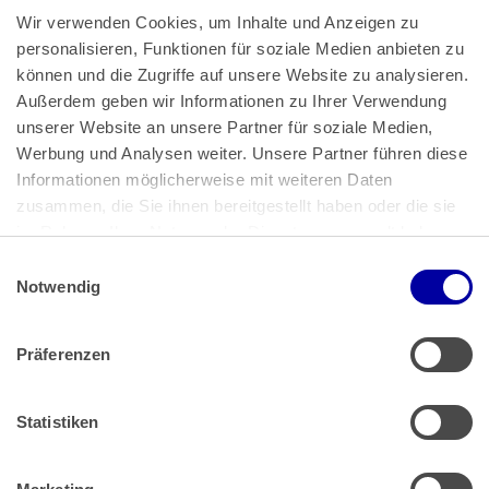
Wir verwenden Cookies, um Inhalte und Anzeigen zu 
personalisieren, Funktionen für soziale Medien anbieten zu 
können und die Zugriffe auf unsere Website zu analysieren. 
Außerdem geben wir Informationen zu Ihrer Verwendung 
unserer Website an unsere Partner für soziale Medien, 
Bundeskanzlerplatz 2
Werbung und Analysen weiter. Unsere Partner führen diese 
53113 Bonn
Informationen möglicherweise mit weiteren Daten 
zusammen, die Sie ihnen bereitgestellt haben oder die sie 
Pressemitteilungen
AGB
|
im Rahmen Ihrer Nutzung der Dienste gesammelt haben.
Impressum
Datenschutz
|
Einwilligungsauswahl
Impressum
 | 
Datenschutz
Notwendig
Präferenzen
Zahlung & Versand
Rücksendungen/Widerrufsbelehrung
Muster Widerrufsformular (PDF)
Statistiken
Remissionsbedingungen für den Handel
Kündigungsformular