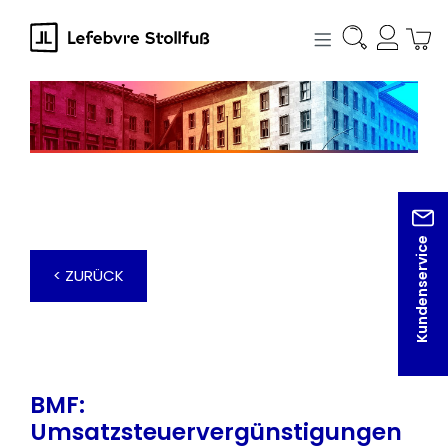
alt springen
Kundenservice
< ZURÜCK
BMF:
Umsatzsteuervergünstigungen