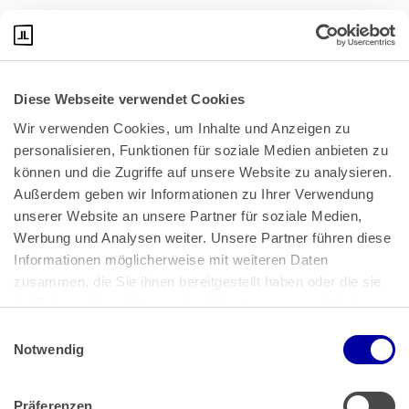
BMF abrufbar. Klicken Sie bitte
hier
:
Diese Webseite verwendet Cookies
Wir verwenden Cookies, um Inhalte und Anzeigen zu 
personalisieren, Funktionen für soziale Medien anbieten zu 
können und die Zugriffe auf unsere Website zu analysieren. 
Außerdem geben wir Informationen zu Ihrer Verwendung 
unserer Website an unsere Partner für soziale Medien, 
Bundeskanzlerplatz 2
Werbung und Analysen weiter. Unsere Partner führen diese 
53113 Bonn
Informationen möglicherweise mit weiteren Daten 
zusammen, die Sie ihnen bereitgestellt haben oder die sie 
Pressemitteilungen
AGB
|
im Rahmen Ihrer Nutzung der Dienste gesammelt haben.
Impressum
Datenschutz
|
Einwilligungsauswahl
Impressum
 | 
Datenschutz
Notwendig
Präferenzen