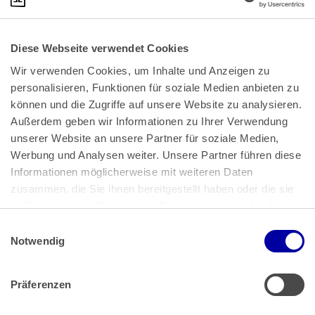
Diese Webseite verwendet Cookies
Wir verwenden Cookies, um Inhalte und Anzeigen zu 
personalisieren, Funktionen für soziale Medien anbieten zu 
können und die Zugriffe auf unsere Website zu analysieren. 
Außerdem geben wir Informationen zu Ihrer Verwendung 
unserer Website an unsere Partner für soziale Medien, 
Bundeskanzlerplatz 2
Werbung und Analysen weiter. Unsere Partner führen diese 
53113 Bonn
Informationen möglicherweise mit weiteren Daten 
zusammen, die Sie ihnen bereitgestellt haben oder die sie 
Pressemitteilungen
AGB
|
im Rahmen Ihrer Nutzung der Dienste gesammelt haben.
Impressum
Datenschutz
|
Einwilligungsauswahl
Impressum
 | 
Datenschutz
Notwendig
Präferenzen
Zahlung & Versand
Rücksendungen/Widerrufsbelehrung